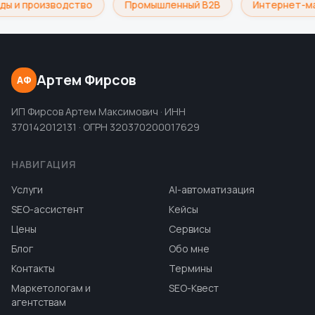
ы и производство
Промышленный B2B
Интернет-ма
Артем Фирсов
АФ
ИП Фирсов Артем Максимович · ИНН
370142012131 · ОГРН 320370200017629
НАВИГАЦИЯ
Услуги
AI-автоматизация
SEO-ассистент
Кейсы
Цены
Сервисы
Блог
Обо мне
Контакты
Термины
Маркетологам и
SEO-Квест
агентствам