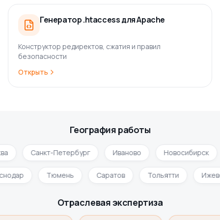
Генератор .htaccess для Apache
Конструктор редиректов, сжатия и правил
безопасности
Открыть
География работы
ва
Санкт-Петербург
Иваново
Новосибирск
аснодар
Тюмень
Саратов
Тольятти
Иже
Отраслевая экспертиза