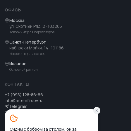
ОФИСЫ
Москва
ул. Охотный Ряд, 2
· 103265
Коворкинг для переговоров
Санкт-Петербург
наб. реки Мойки, 14
· 191186
Коворкинг для встреч
Иваново
Основной регион
КОНТАКТЫ
+7 (995) 128-86-66
info@artemfirsov.ru
Telegram
ВК
MAX
MAX
Сидим с бобром за столом, он за