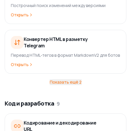
Построчный поиск изменений между версиями
Открыть
Конвертер HTML в разметку
Telegram
Перевод HTML-тегов в формат MarkdownV2 для ботов
Открыть
Показать ещё
2
Код и разработка
·
9
Кодирование и декодирование
URL