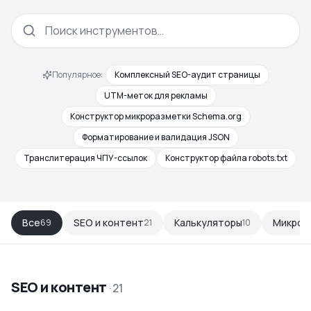
Популярное:
Комплексный SEO-аудит страницы
UTM-меток для рекламы
Конструктор микроразметки Schema.org
Форматирование и валидация JSON
Транслитерация ЧПУ-ссылок
Конструктор файла robots.txt
Все
SEO и контент
Калькуляторы
Микрор
69
21
10
SEO и контент
·
21