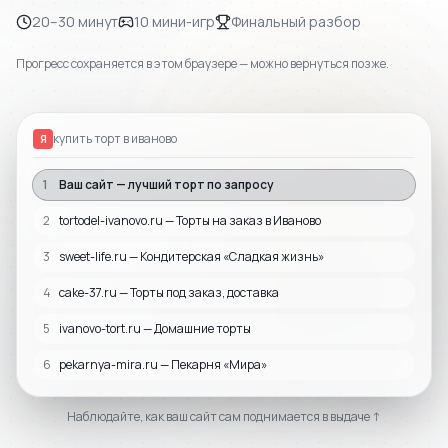
20–30 минут
10 мини-игр
Финальный разбор
Прогресс сохраняется в этом браузере — можно вернуться позже.
купить торт в иваново
Я
1
Ваш сайт — лучший торт по запросу
2
tortodel-ivanovo.ru — Торты на заказ в Иваново
3
sweet-life.ru — Кондитерская «Сладкая жизнь»
4
cake-37.ru — Торты под заказ, доставка
5
ivanovo-tort.ru — Домашние торты
6
pekarnya-mira.ru — Пекарня «Мира»
Наблюдайте, как ваш сайт сам поднимается в выдаче ↑