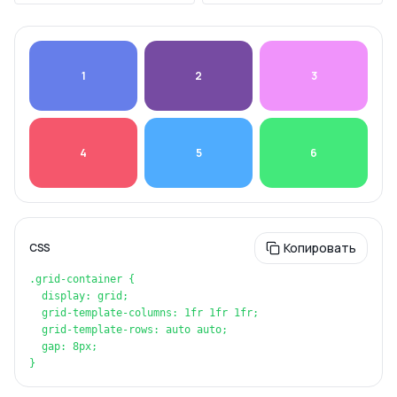
1
2
3
4
5
6
Копировать
CSS
.grid-container {

  display: grid;

  grid-template-columns: 1fr 1fr 1fr;

  grid-template-rows: auto auto;

  gap: 8px;

}