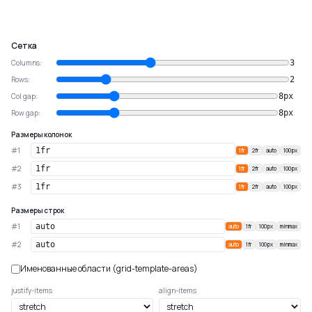
Сетка
Columns:
3
Rows:
2
Col gap:
8
px
Row gap:
8
px
Размеры колонок
#
1
1fr
2fr
auto
100px
#
2
1fr
2fr
auto
100px
#
3
1fr
2fr
auto
100px
Размеры строк
#
1
auto
1fr
100px
minmax
#
2
auto
1fr
100px
minmax
Именованные области (grid-template-areas)
justify-items
align-items