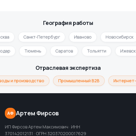
География работы
сква
Санкт-Петербург
Иваново
Новосибирск
нодар
Тюмень
Саратов
Тольятти
Ижевс
Отраслевая экспертиза
воды и производство
Промышленный B2B
Интернет-
Артем Фирсов
АФ
ИП Фирсов Артем Максимович · ИНН
370142012131 · ОГРН 320370200017629