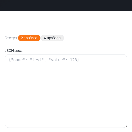
Отступ:
2
пробела
4
пробела
JSON ввод