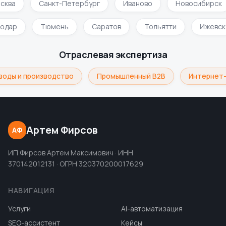
сква
Санкт-Петербург
Иваново
Новосибирск
нодар
Тюмень
Саратов
Тольятти
Ижевс
Отраслевая экспертиза
воды и производство
Промышленный B2B
Интернет-
Артем Фирсов
АФ
ИП Фирсов Артем Максимович · ИНН
370142012131 · ОГРН 320370200017629
НАВИГАЦИЯ
Услуги
AI-автоматизация
SEO-ассистент
Кейсы