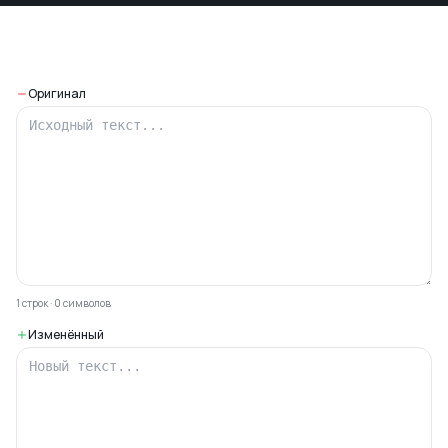
Оригинал
1
строк
·
0
символов
Изменённый