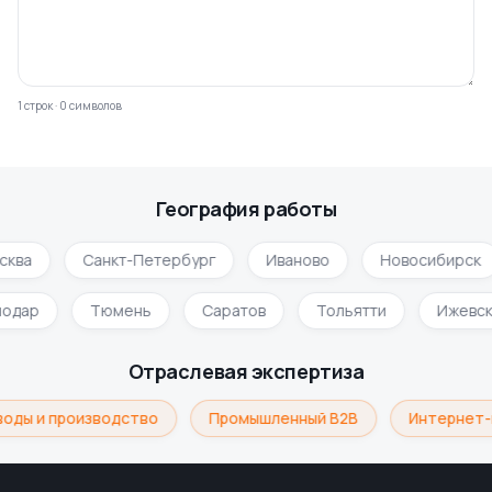
1
строк
·
0
символов
География работы
сква
Санкт-Петербург
Иваново
Новосибирск
нодар
Тюмень
Саратов
Тольятти
Ижевс
Отраслевая экспертиза
воды и производство
Промышленный B2B
Интернет-