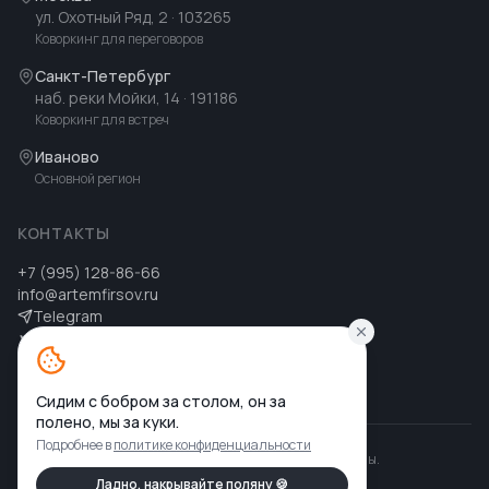
ул. Охотный Ряд, 2
· 103265
Коворкинг для переговоров
Санкт-Петербург
наб. реки Мойки, 14
· 191186
Коворкинг для встреч
Иваново
Основной регион
КОНТАКТЫ
+7 (995) 128-86-66
info@artemfirsov.ru
Telegram
ВК
MAX
MAX
Сидим с бобром за столом, он за
полено, мы за куки.
Подробнее в
политике конфиденциальности
©
2026
Артем Фирсов
.
Все права защищены.
Политика конфиденциальности
Ладно, накрывайте поляну 🍪