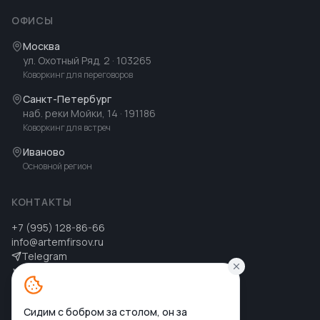
ОФИСЫ
Москва
ул. Охотный Ряд, 2
· 103265
Коворкинг для переговоров
Санкт-Петербург
наб. реки Мойки, 14
· 191186
Коворкинг для встреч
Иваново
Основной регион
КОНТАКТЫ
+7 (995) 128-86-66
info@artemfirsov.ru
Telegram
ВК
MAX
MAX
Сидим с бобром за столом, он за