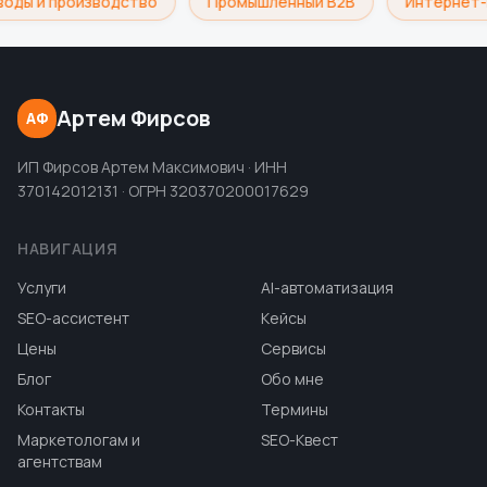
воды и производство
Промышленный B2B
Интернет-
Артем Фирсов
АФ
ИП Фирсов Артем Максимович · ИНН
370142012131 · ОГРН 320370200017629
НАВИГАЦИЯ
Услуги
AI-автоматизация
SEO-ассистент
Кейсы
Цены
Сервисы
Блог
Обо мне
Контакты
Термины
Маркетологам и
SEO-Квест
агентствам