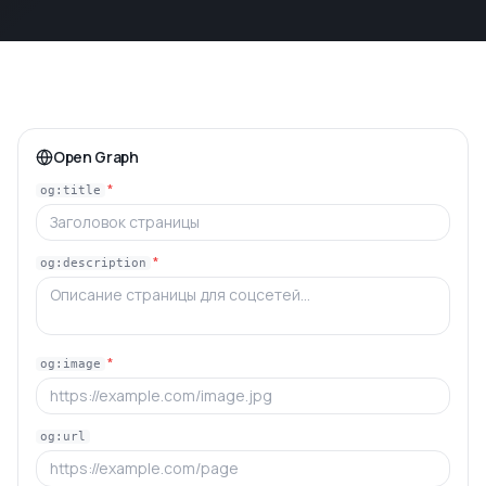
Open Graph
*
og:title
*
og:description
*
og:image
og:url