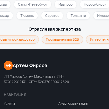
сква
Санкт-Петербург
Иваново
Новосибирск
нодар
Тюмень
Саратов
Тольятти
Ижевс
Отраслевая экспертиза
оды и производство
Промышленный B2B
Интернет-
Артем Фирсов
АФ
ИП Фирсов Артем Максимович · ИНН
370142012131 · ОГРН 320370200017629
НАВИГАЦИЯ
Услуги
AI-автоматизация