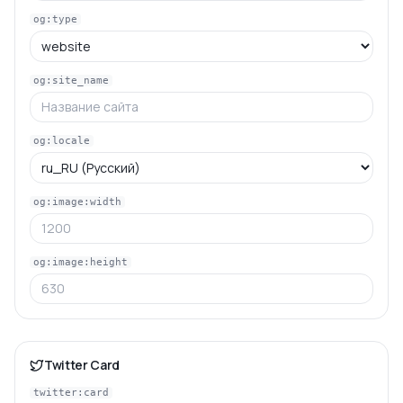
og:type
og:site_name
og:locale
og:image:width
og:image:height
Twitter Card
twitter:card