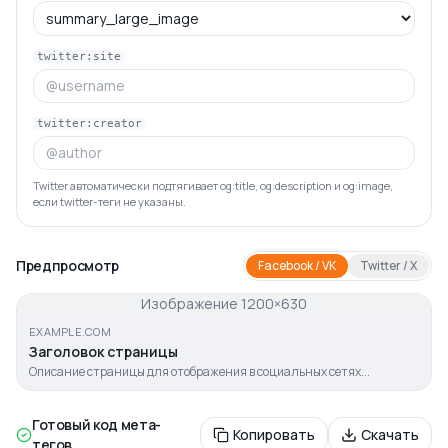
twitter:site
twitter:creator
Twitter автоматически подтягивает og:title, og:description и og:image,
если twitter-теги не указаны.
Предпросмотр
Facebook / VK
Twitter / X
Изображение 1200×630
EXAMPLE.COM
Заголовок страницы
Описание страницы для отображения в социальных сетях...
Готовый код мета-
Копировать
Скачать
тегов