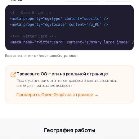
<!-- Open Graph -->
<meta property="og:type" content="website" />
<meta property="og:locale" content="ru_RU" />
<!-- Twitter Card -->
<meta name="twitter:card" content="summary_large_image" />
Вставьте эти теги в <head> вашей страницы.
Проверьте OG-теги на реальной странице
После установки мета-тегов проверьте, как ваша ссылка
выглядит при вставке в соцсети.
Проверить Open Graph на странице →
География работы