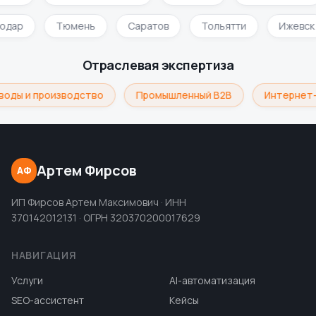
нодар
Тюмень
Саратов
Тольятти
Ижевск
Отраслевая экспертиза
воды и производство
Промышленный B2B
Интернет-
Артем Фирсов
АФ
ИП Фирсов Артем Максимович · ИНН
370142012131 · ОГРН 320370200017629
НАВИГАЦИЯ
Услуги
AI-автоматизация
SEO-ассистент
Кейсы