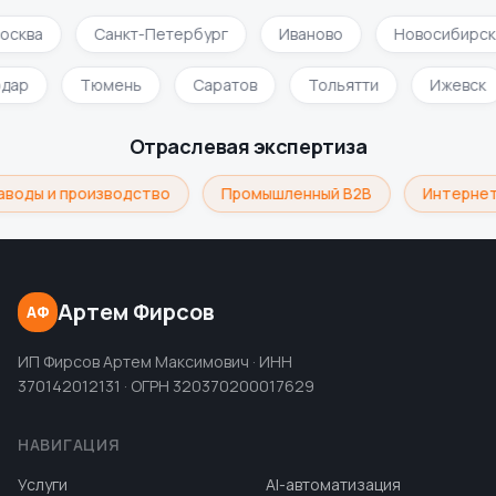
осква
Санкт-Петербург
Иваново
Новосибирск
одар
Тюмень
Саратов
Тольятти
Ижевск
Отраслевая экспертиза
аводы и производство
Промышленный B2B
Интернет
Артем Фирсов
АФ
ИП Фирсов Артем Максимович · ИНН
370142012131 · ОГРН 320370200017629
НАВИГАЦИЯ
Услуги
AI-автоматизация