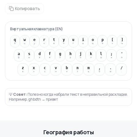
Копировать
Виртуальная клавиатура
(
EN
)
q
w
e
r
t
y
u
i
o
p
[
]
й
ц
у
к
е
н
г
ш
щ
з
х
ъ
a
s
d
f
g
h
j
k
l
;
'
ф
ы
в
а
п
р
о
л
д
ж
э
z
x
c
v
b
n
m
,
.
/
я
ч
с
м
и
т
ь
б
ю
.
💡
Совет:
Полезно когда набрали текст в неправильной раскладке.
Например, ghbdtn → привет
География работы