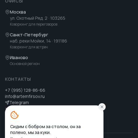
ОФИСЫ
Москва
ул. Охотный Ряд, 2
· 103265
Коворкинг для переговоров
Санкт-Петербург
наб. реки Мойки, 14
· 191186
Коворкинг для встреч
Иваново
Основной регион
КОНТАКТЫ
+7 (995) 128-86-66
info@artemfirsov.ru
Telegram
ВК
MAX
MAX
Сидим с бобром за столом, он за
полено, мы за куки.