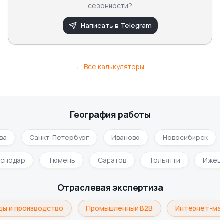
сезонности?
Написать в Telegram
← Все калькуляторы
География работы
ва
Санкт-Петербург
Иваново
Новосибирск
аснодар
Тюмень
Саратов
Тольятти
Иже
Отраслевая экспертиза
ды и производство
Промышленный B2B
Интернет-ма