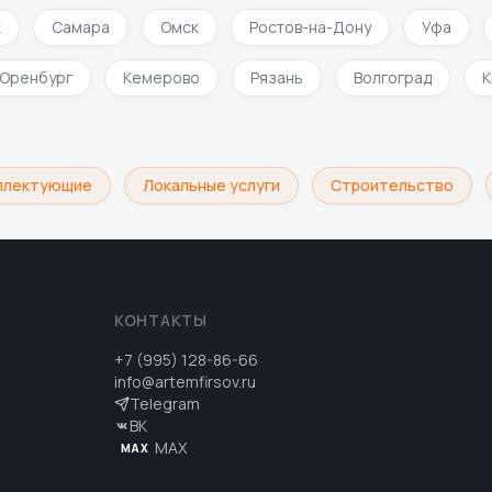
Самара
Омск
Ростов-на-Дону
Уфа
Оренбург
Кемерово
Рязань
Волгоград
плектующие
Локальные услуги
Строительство
КОНТАКТЫ
+7 (995) 128-86-66
info@artemfirsov.ru
Telegram
ВК
MAX
MAX