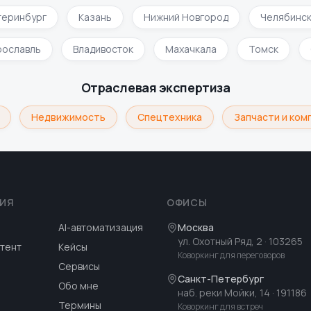
еринбург
Казань
Нижний Новгород
Челябинск
Ярославль
Владивосток
Махачкала
Томск
Отраслевая экспертиза
Недвижимость
Спецтехника
Запчасти и ком
ИЯ
ОФИСЫ
AI-автоматизация
Москва
ул. Охотный Ряд, 2
· 103265
тент
Кейсы
Коворкинг для переговоров
Сервисы
Санкт-Петербург
Обо мне
наб. реки Мойки, 14
· 191186
Термины
Коворкинг для встреч