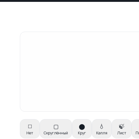
◻️
▢
⬤
💧
🍃
Нет
Скруглённый
Круг
Капля
Лист
П