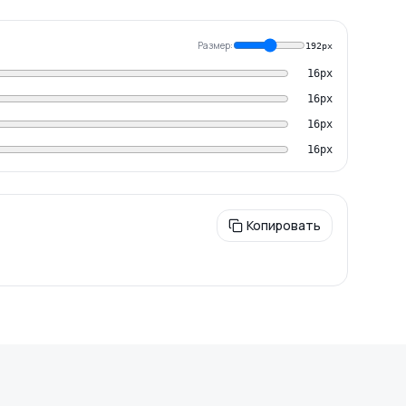
Размер:
192
px
16
px
16
px
16
px
16
px
Копировать