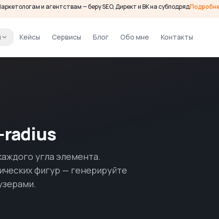
аркетологам и агентствам — беру SEO, Директ и ВК на субподряд
Подробн
и
Кейсы
Сервисы
Блог
Обо мне
Контакты
-radius
каждого угла элемента.
нических фигур — генерируйте
узерами.