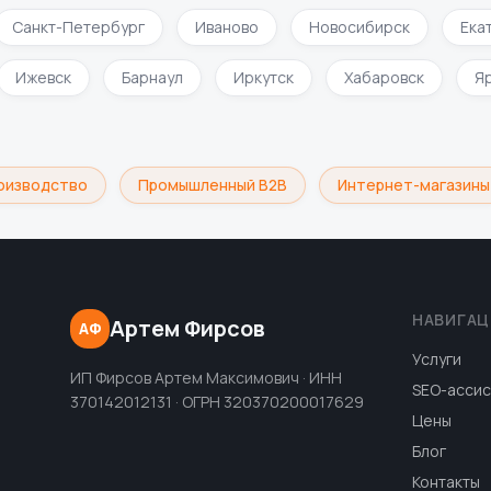
Санкт-Петербург
Иваново
Новосибирск
Екат
Ижевск
Барнаул
Иркутск
Хабаровск
изводство
Промышленный B2B
Интернет-магазины
НАВИГАЦ
Артем Фирсов
АФ
Услуги
ИП Фирсов Артем Максимович · ИНН
SEO-ассис
370142012131 · ОГРН 320370200017629
Цены
Блог
Контакты