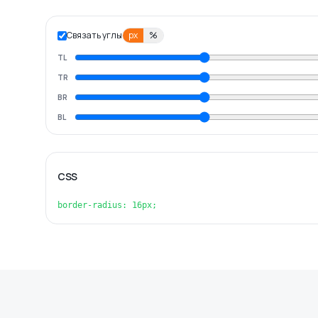
Связать углы
px
%
TL
TR
BR
BL
CSS
border-radius: 16px;