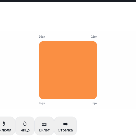
16
px
16
px
16
px
16
px
💊
🥚
🎫
➡️
илюля
Яйцо
Билет
Стрелка