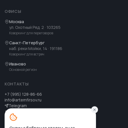
ОФИСЫ
Москва
ул. Охотный Ряд, 2
· 103265
Коворкинг для переговоров
Санкт-Петербург
наб. реки Мойки, 14
· 191186
Коворкинг для встреч
Иваново
Основной регион
КОНТАКТЫ
+7 (995) 128-86-66
info@artemfirsov.ru
Telegram
ВК
MAX
MAX
Сидим с бобром за столом, он за