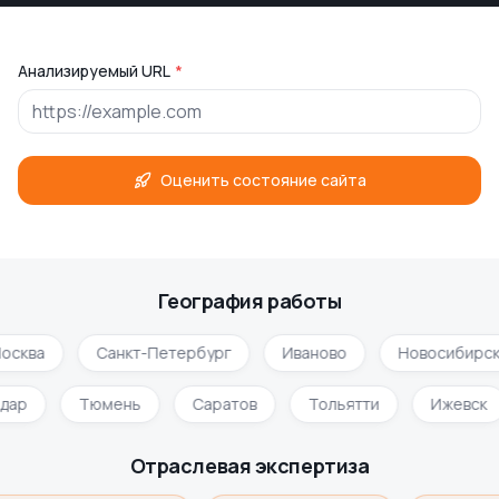
Анализируемый URL
*
Оценить состояние сайта
География работы
осква
Санкт-Петербург
Иваново
Новосибирс
одар
Тюмень
Саратов
Тольятти
Ижевск
Отраслевая экспертиза