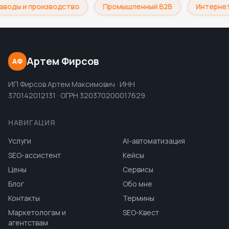
аводы и производство
Промышленный B2B
Интернет
Артем Фирсов
АФ
ИП Фирсов Артем Максимович · ИНН
370142012131 · ОГРН 320370200017629
НАВИГАЦИЯ
Услуги
AI-автоматизация
SEO-ассистент
Кейсы
Цены
Сервисы
Блог
Обо мне
Контакты
Термины
Маркетологам и
SEO-Квест
агентствам