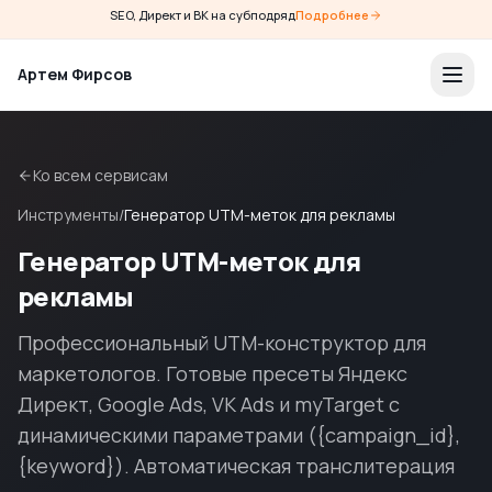
SEO, Директ и ВК на субподряд
Подробнее
Артем Фирсов
Ко всем сервисам
Инструменты
/
Генератор UTM-меток для рекламы
Генератор UTM-меток для
рекламы
Профессиональный UTM-конструктор для
маркетологов. Готовые пресеты Яндекс
Директ, Google Ads, VK Ads и myTarget с
динамическими параметрами ({campaign_id},
{keyword}). Автоматическая транслитерация