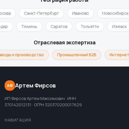
осква
Санкт-Петербург
Иваново
Новосибирск
одар
Тюмень
Саратов
Тольятти
Ижевск
Отраслевая экспертиза
аводы и производство
Промышленный B2B
Интернет
Артем Фирсов
АФ
ИП Фирсов Артем Максимович · ИНН
370142012131 · ОГРН 320370200017629
НАВИГАЦИЯ