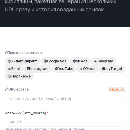
кириллицы, пакетная генерация нескольких
URL сразу и история созданных ссылок.
⚡ Пресеты источников
🟡
Яндекс Директ
🟢
Google Ads
🔵
VK Ads
✈️
Telegram
📧
Email
📷
Instagram
🔴
YouTube
📱
QR-код
🟠
myTarget
🤝
Партнёрка
🔗 URL-адреса
ещё URL
Источник (utm_source)
*
Откуда пришёл пользователь: google, yandex, vk, telegram