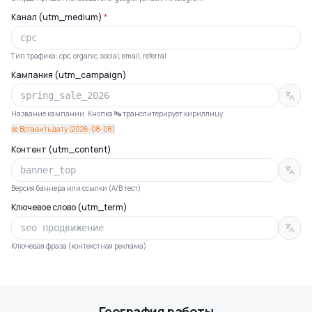
Канал (utm_medium)
*
Тип трафика: cpc, organic, social, email, referral
Кампания (utm_campaign)
Название кампании. Кнопка 🔤 транслитерирует кириллицу
📅 Вставить дату (2026-08-08)
Контент (utm_content)
Версия баннера или ссылки (A/B тест)
Ключевое слово (utm_term)
Ключевая фраза (контекстная реклама)
География работы