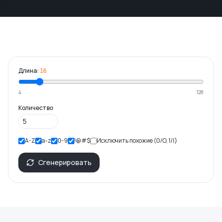
Длина:
16
4
128
Количество
A-Z
a-z
0-9
!@#$
Исключить похожие (0/O, 1/l)
Сгенерировать