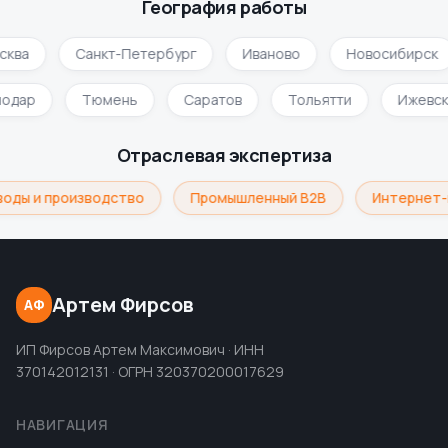
География работы
сква
Санкт-Петербург
Иваново
Новосибирск
нодар
Тюмень
Саратов
Тольятти
Ижевс
Отраслевая экспертиза
воды и производство
Промышленный B2B
Интернет-
Артем Фирсов
АФ
ИП Фирсов Артем Максимович · ИНН
370142012131 · ОГРН 320370200017629
НАВИГАЦИЯ