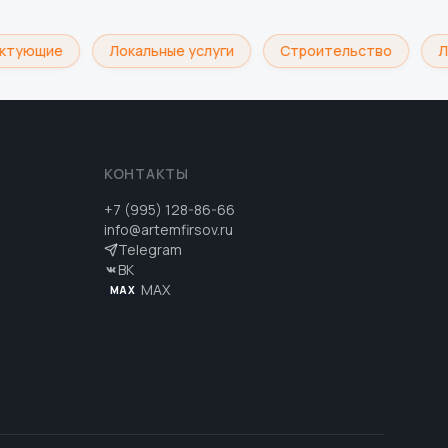
ктующие
Локальные услуги
Строительство
Ло
КОНТАКТЫ
+7 (995) 128-86-66
info@artemfirsov.ru
Telegram
ВК
MAX
MAX