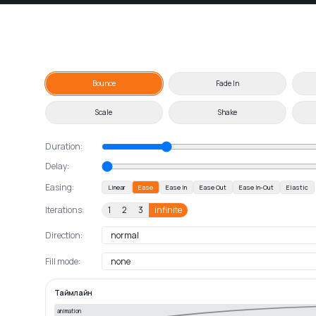
Bounce
Fade In
Scale
Shake
Duration:
Delay:
Easing:
Linear
Ease
Ease In
Ease Out
Ease In-Out
Elastic
Iterations:
1
2
3
infinite
Direction:
Fill mode:
Таймлайн
animation