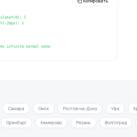
Копировать
slateY(0); }

Y(-20px); }

0s infinite normal none;

Самара
Омск
Ростов-на-Дону
Уфа
Кр
Оренбург
Кемерово
Рязань
Волгоград