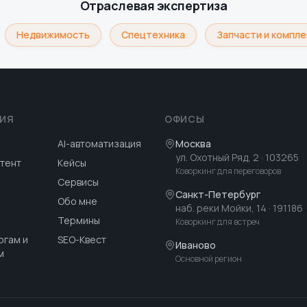
Отраслевая экспертиза
Недвижимость
Спецтехника
Запчасти и компле
ИЯ
ОФИСЫ
AI-автоматизация
Москва
ул. Охотный Ряд, 2
· 103265
тент
Кейсы
Коворкинг для переговоров
Сервисы
Санкт-Петербург
Обо мне
наб. реки Мойки, 14
· 191186
Термины
Коворкинг для встреч
огам и
SEO-Квест
Иваново
м
Основной регион