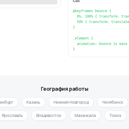
CSS
@keyframes bounce {

  0%, 100% { transform: tran
  50% { transform: translate
}

.element {

  animation: bounce 1s ease 
}
География работы
нбург
Казань
Нижний Новгород
Челябинск
Ярославль
Владивосток
Махачкала
Томск