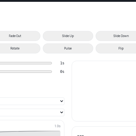
Fade Out
Slide Up
Slide Down
Rotate
Pulse
Flip
1
s
0
s
1.0
s