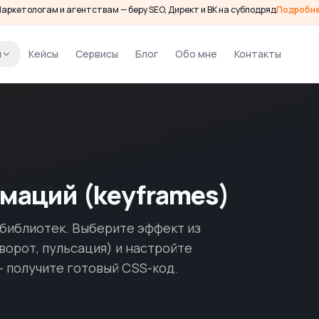
аркетологам и агентствам — беру SEO, Директ и ВК на субподряд
Подробн
и
Кейсы
Сервисы
Блог
Обо мне
Контакты
маций (keyframes)
 библиотек. Выберите эффект из
ворот, пульсация) и настройте
— получите готовый CSS-код.