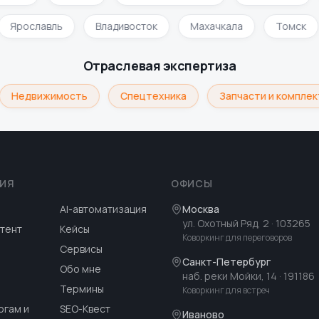
Ярославль
Владивосток
Махачкала
Томск
Отраслевая экспертиза
Недвижимость
Спецтехника
Запчасти и комплек
ИЯ
ОФИСЫ
AI-автоматизация
Москва
ул. Охотный Ряд, 2
· 103265
тент
Кейсы
Коворкинг для переговоров
Сервисы
Санкт-Петербург
Обо мне
наб. реки Мойки, 14
· 191186
Термины
Коворкинг для встреч
огам и
SEO-Квест
Иваново