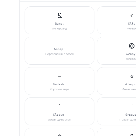
&
<
&amp;
&lt;
Амперсанд
Меньш
©
&nbsp;
Неразрывный пробел
&copy
Копира
–
«
&ndash;
&laqu
Короткое тире
Левая кав
‘
’
&lsquo;
&rsqu
Левая одинарная
Правая оди