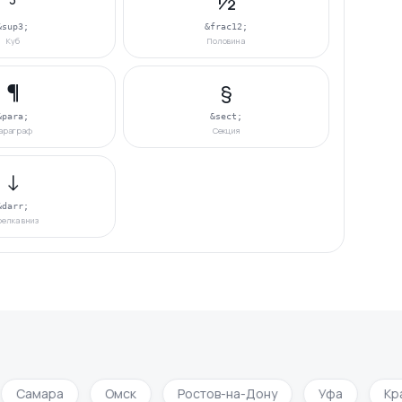
³
½
&sup3;
&frac12;
Куб
Половина
¶
§
&para;
&sect;
араграф
Секция
↓
&darr;
елка вниз
Самара
Омск
Ростов-на-Дону
Уфа
Кра