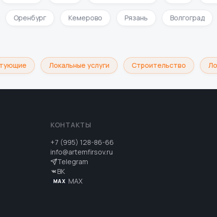
Оренбург
Кемерово
Рязань
Волгоград
тующие
Локальные услуги
Строительство
Лог
КОНТАКТЫ
+7 (995) 128-86-66
info@artemfirsov.ru
Telegram
ВК
MAX
MAX