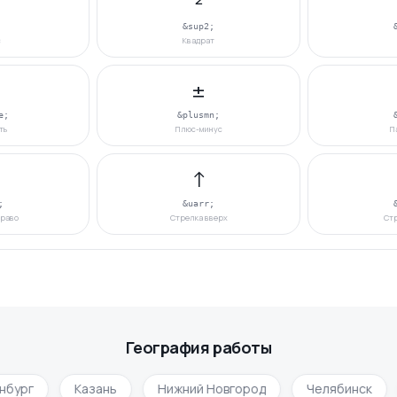
²
;
&sup2;
с
Квадрат
±
e;
&plusmn;
ть
Плюс-минус
П
↑
;
&uarr;
право
Стрелка вверх
Стр
География работы
бург
Казань
Нижний Новгород
Челябинск