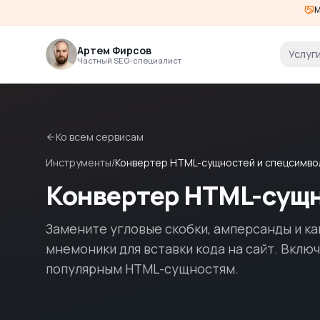
М
Артем Фирсов
Услуг
Частный SEO-специалист
Ко всем сервисам
Инструменты
/
Конвертер HTML-сущностей и спецсимво
Конвертер HTML-сущн
Замените угловые скобки, амперсанды и к
мнемоники для вставки кода на сайт. Вклю
популярным HTML-сущностям.