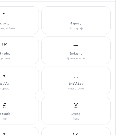
"
'
&quot;
&apos;
чки двойные
Апостроф
™
—
trade;
&mdash;
орг. знак
Длинное тире
•
…
&bull;
&hellip;
Маркер
Многоточие
£
¥
pound;
&yen;
Фунт
Йена