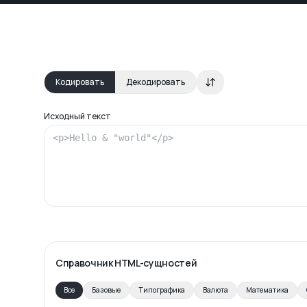
Кодировать
Декодировать
Исходный текст
Справочник HTML-сущностей
Все
Базовые
Типографика
Валюта
Математика