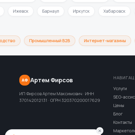
и
Ижевск
Барнаул
Иркутск
Хабаровск
одство
Промышленный B2B
Интернет-магазины
НАВИГАЦ
Артем Фирсов
АФ
Услуги
ИП Фирсов Артем Максимович · ИНН
SEO-ассис
370142012131 · ОГРН 320370200017629
Цены
Блог
Контакты
Маркетол