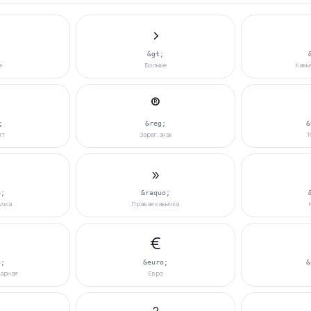
>
&gt;
е
Больше
Кавы
®
;
&reg;
&
йт
Зарег. знак
Т
»
o;
&raquo;
ычка
Правая кавычка
€
o;
&euro;
&
нарная
Евро