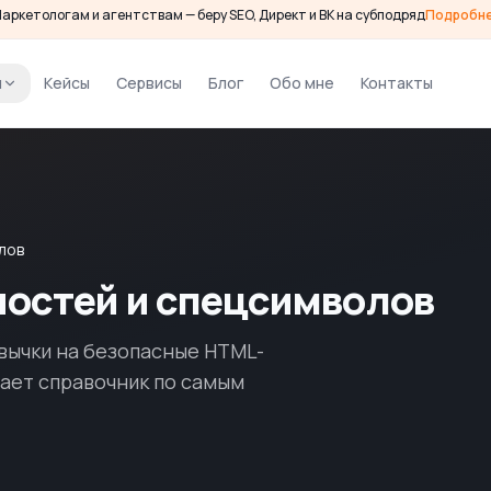
аркетологам и агентствам — беру SEO, Директ и ВК на субподряд
Подробн
и
Кейсы
Сервисы
Блог
Обо мне
Контакты
лов
остей и спецсимволов
авычки на безопасные HTML-
чает справочник по самым