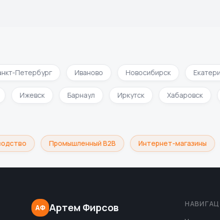
нкт-Петербург
Иваново
Новосибирск
Екатери
и
Ижевск
Барнаул
Иркутск
Хабаровск
одство
Промышленный B2B
Интернет-магазины
НАВИГАЦ
Артем Фирсов
АФ