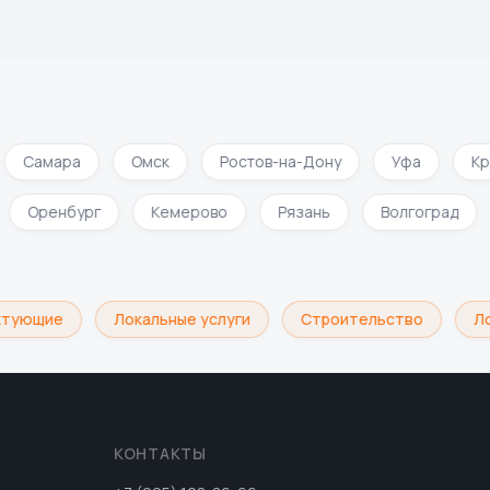
Самара
Омск
Ростов-на-Дону
Уфа
Кра
Оренбург
Кемерово
Рязань
Волгоград
ктующие
Локальные услуги
Строительство
Ло
КОНТАКТЫ