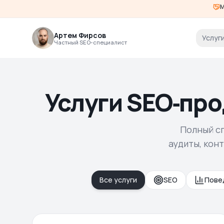
М
Артем Фирсов
Услуг
Частный SEO-специалист
Услуги SEO‑пр
Полный сп
аудиты, кон
Все услуги
SEO
Пове