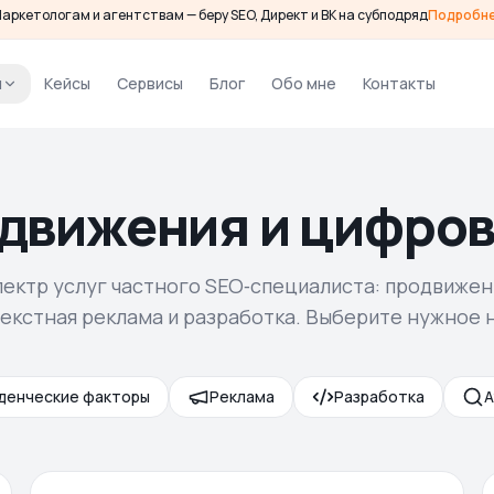
аркетологам и агентствам — беру SEO, Директ и ВК на субподряд
Подробн
и
Кейсы
Сервисы
Блог
Обо мне
Контакты
одвижения и цифров
ектр услуг частного SEO‑специалиста: продвижен
текстная реклама и разработка. Выберите нужное 
денческие факторы
Реклама
Разработка
А