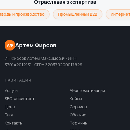
Отраслевая экспертиза
аводы и производство
Промышленный B2B
Интернет
Артем Фирсов
АФ
ИП Фирсов Артем Максимович · ИНН
370142012131 · ОГРН 320370200017629
НАВИГАЦИЯ
Услуги
AI-автоматизация
SEO-ассистент
Кейсы
Цены
Сервисы
Блог
Обо мне
Контакты
Термины