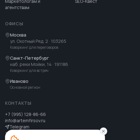
Маркетологам и
SEO-Квест
агентствам
ОФИСЫ
Москва
ул. Охотный Ряд, 2
· 103265
Коворкинг для переговоров
Санкт-Петербург
наб. реки Мойки, 14
· 191186
Коворкинг для встреч
Иваново
Основной регион
КОНТАКТЫ
+7 (995) 128-86-66
info@artemfirsov.ru
Telegram
ВК
MAX
MAX