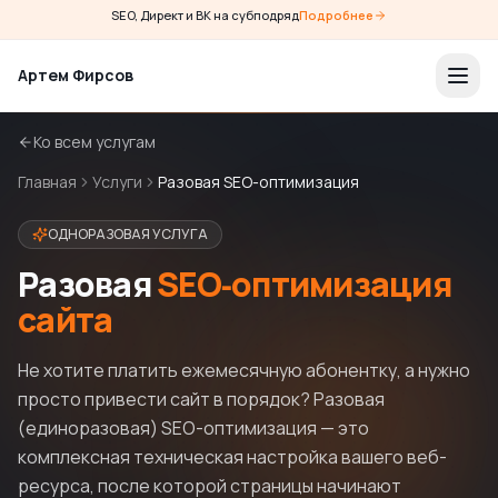
SEO, Директ и ВК на субподряд
Подробнее
Артем Фирсов
Ко всем услугам
Главная
Услуги
Разовая SEO-оптимизация
ОДНОРАЗОВАЯ УСЛУГА
Разовая
SEO‑оптимизация
сайта
Не хотите платить ежемесячную абонентку, а нужно
просто привести сайт в порядок? Разовая
(единоразовая) SEO-оптимизация — это
комплексная техническая настройка вашего веб-
ресурса, после которой страницы начинают