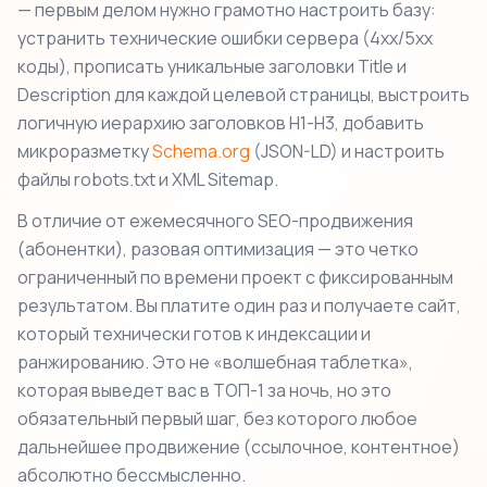
— первым делом нужно грамотно настроить базу:
устранить технические ошибки сервера (4xx/5xx
коды), прописать уникальные заголовки Title и
Description для каждой целевой страницы, выстроить
логичную иерархию заголовков H1-H3, добавить
микроразметку
Schema.org
(JSON-LD) и настроить
файлы robots.txt и XML Sitemap.
В отличие от ежемесячного SEO-продвижения
(абонентки), разовая оптимизация — это четко
ограниченный по времени проект с фиксированным
результатом. Вы платите один раз и получаете сайт,
который технически готов к индексации и
ранжированию. Это не «волшебная таблетка»,
которая выведет вас в ТОП-1 за ночь, но это
обязательный первый шаг, без которого любое
дальнейшее продвижение (ссылочное, контентное)
абсолютно бессмысленно.