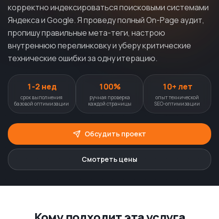
корректно индексироваться поисковыми системами
Яндекса и Google. Я проведу полный On-Page аудит,
пропишу правильные мета-теги, настрою
внутреннюю перелинковку и уберу критические
технические ошибки за одну итерацию.
1-2 нед
100%
10+ лет
срок выполнения
ручная проверка
опыт технической
базовой оптимизации
каждой страницы
SEO-оптимизации
Обсудить проект
Смотреть цены
Кому подходит эта услуга