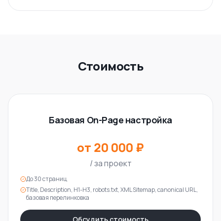
Стоимость
Базовая On-Page настройка
от 20 000 ₽
/
за проект
До 30 страниц
Title, Description, H1-H3, robots.txt, XML Sitemap, canonical URL,
базовая перелинковка
Обсудить стоимость