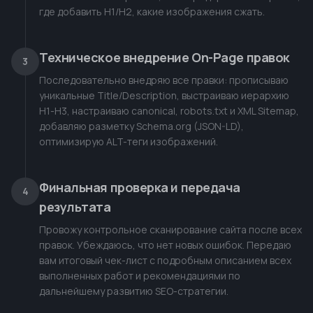
где добавить H1/H2, какие изображения сжать.
Техническое внедрение On-Page правок
3
Последовательно внедряю все правки: прописываю
уникальные Title/Description, выстраиваю иерархию
H1-H3, настраиваю canonical, robots.txt и XML Sitemap,
добавляю разметку Schema.org (JSON-LD),
оптимизирую ALT-теги изображений.
Финальная проверка и передача
4
результата
Провожу контрольное сканирование сайта после всех
правок. Убеждаюсь, что нет новых ошибок. Передаю
вам итоговый чек-лист с подробным описанием всех
выполненных работ и рекомендациями по
дальнейшему развитию SEO-стратегии.