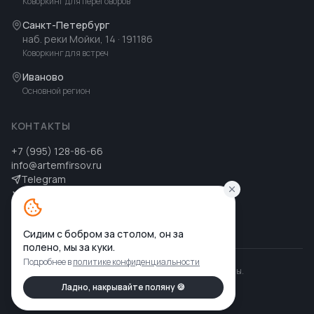
Коворкинг для переговоров
Санкт-Петербург
наб. реки Мойки, 14
· 191186
Коворкинг для встреч
Иваново
Основной регион
КОНТАКТЫ
+7 (995) 128-86-66
info@artemfirsov.ru
Telegram
ВК
MAX
MAX
Сидим с бобром за столом, он за
полено, мы за куки.
Подробнее в
политике конфиденциальности
©
2026
Артем Фирсов
.
Все права защищены.
Политика конфиденциальности
Ладно, накрывайте поляну 🍪