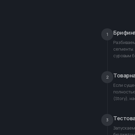
Брифинг
1
Разбиваем
сегменты.
суровым б
Товарна
2
Если суще
полностью
(Story), 
Тестова
3
Запускаем
бюджетом 