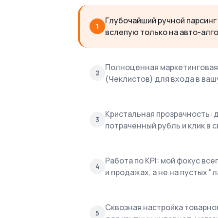
Глубочайший ручной парсинг
1
вслепую только на авто-алг
Полноценная маркетинговая 
2
(Чеклистов) для входа в ваш
Кристальная прозрачность: д
3
потраченный рубль и клик в 
Работа по KPI: мой фокус вс
4
и продажах, а не на пустых "
Сквозная настройка товарног
5