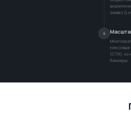
аналитиче
заявку (Lo
Масшта
4
Многократ
плюсовые 
(CTR), но
баннеры.