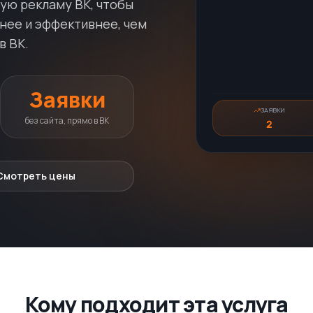
ю рекламу ВК, чтобы
Артём Л.
Из VK Рек
А
Добрый день! Подска
нее и эффективнее, чем
в ВК.
Заявки
ЗАЯВКИ
без сайта, прямо в ВК
3
Смотреть цены
Кому подходит эта услуга