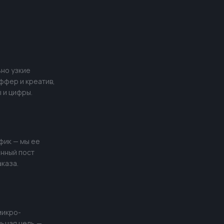
ьно узкие
ффер и креатив,
 и цифры.
фик — мы ее
нный пост
аказа.
микро-
льная цель —