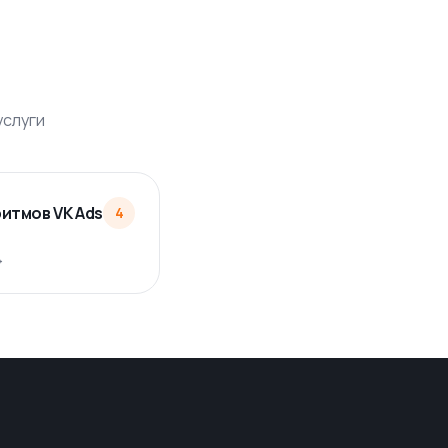
услуги
итмов VK Ads
4
→