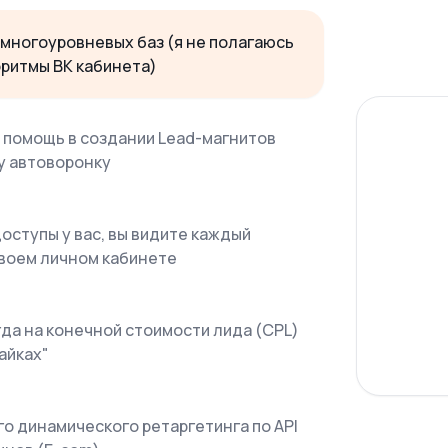
 многоуровневых баз (я не полагаюсь
оритмы ВК кабинета)
помощь в создании Lead-магнитов
у автоворонку
оступы у вас, вы видите каждый
своем личном кабинете
егда на конечной стоимости лида (CPL)
лайках"
о динамического ретаргетинга по API