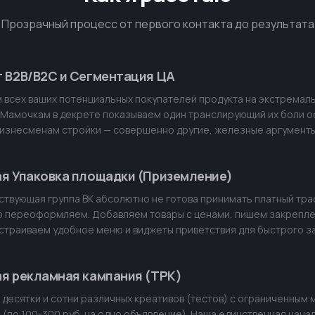
Прозрачный процесс от первого контакта до результата
 B2B/B2C и Сегментация ЦА
 всех ваших потенциальных покупателей продукта на экстремал
 Мамочкам в декрете показываем один транслирующий их боли о
изнесменам стройки — совершенно другие, железные аргументы
я Упаковка площадки (Приземление)
ствующая группа ВК абсолютно не готова принимать платный тра
 переоформляем. Добавляем товары с ценами, пишем закрепле
настраиваем удобное меню и виджеты приветствия для быстрого з
я рекламная кампания (ТРК)
 десятки и сотни различных креативов (тестов) с ограниченным 
(по 100-300 руб. на одно объявление). Наша единственная нача