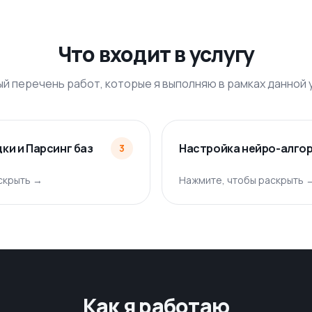
Что входит в услугу
й перечень работ, которые я выполняю в рамках данной 
ки и Парсинг баз
Настройка нейро-алгор
3
скрыть →
Нажмите, чтобы раскрыть 
Как я работаю