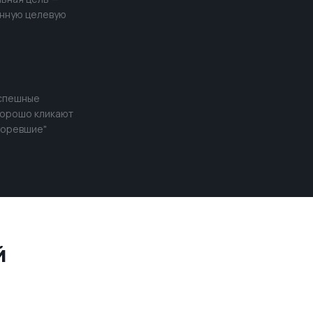
енную целевую
успешные
хорошо кликают
ыгоревшие"
й