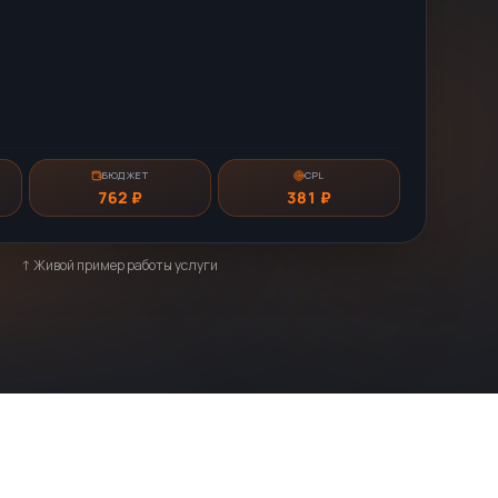
10:08
1
ламы
198957
жите по ценам на декабрь
БЮДЖЕТ
CPL
1 066 ₽
355 ₽
↑ Живой пример работы услуги