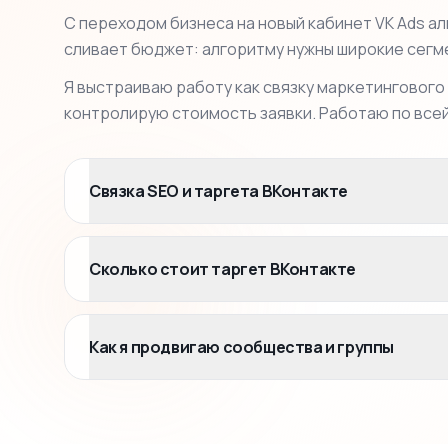
С переходом бизнеса на новый кабинет VK Ads а
сливает бюджет: алгоритму нужны широкие сегме
Я выстраиваю работу как связку маркетингового
контролирую стоимость заявки. Работаю по всей
Связка SEO и таргета ВКонтакте
Сколько стоит таргет ВКонтакте
Как я продвигаю сообщества и группы