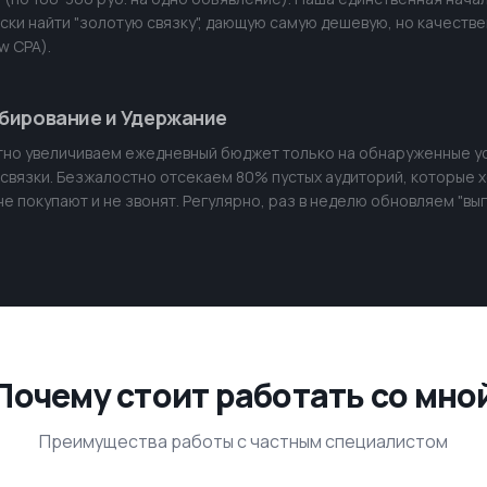
ски найти "золотую связку", дающую самую дешевую, но качеств
w CPA).
бирование и Удержание
но увеличиваем ежедневный бюджет только на обнаруженные 
связки. Безжалостно отсекаем 80% пустых аудиторий, которые 
 не покупают и не звонят. Регулярно, раз в неделю обновляем "в
Почему стоит работать со мно
Преимущества работы с частным специалистом