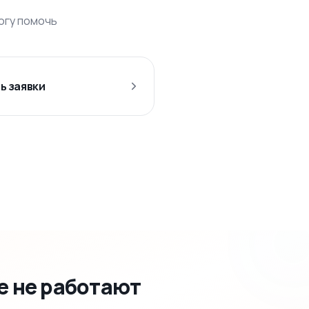
могу помочь
ь заявки
е не работают