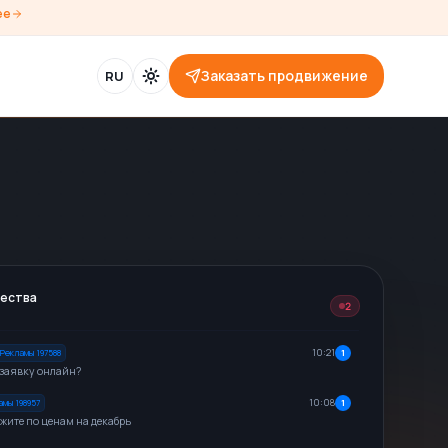
ее
Заказать продвижение
RU
ества
3
10:33
1
амы
198214
сует пакет на 15 человек
10:21
1
 Рекламы
197588
заявку онлайн?