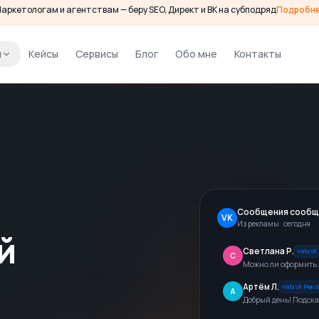
аркетологам и агентствам — беру SEO, Директ и ВК на субподряд
Подробн
и
Кейсы
Сервисы
Блог
Обо мне
Контакты
Сообщения сообщ
VK
Из рекламы · сегодня
й
Елена Н.
Из VK Рекл
Е
Здравствуйте, интере
Светлана Р.
Из VK
С
Можно ли оформить 