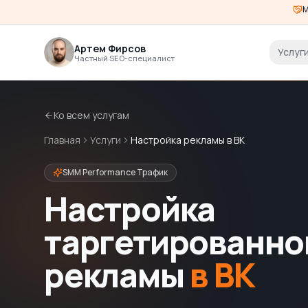
М
Артем Фирсов
Услуг
Частный SEO-специалист
Ко всем услугам
Главная
Услуги
Настройка рекламы в ВК
SMM Performance Трафик
Настройка
таргетированно
рекламы
в ВК