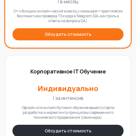
/
в месяц
От 4 больших онлайн-сессий в месяц с командой + практически
безлимитная проверка ТЗ и кода в Telegram (QA-контроль и
ответы на вопросы QA).
Обсудить стоимость
Корпоративное IT Обучение
Индивидуально
/
за интенсив
Офлайн или онлайн буткемп-обучение вашего отдела
разработки и маркетинга принципам современного
технического продвижения (семинары).
Обсудить стоимость