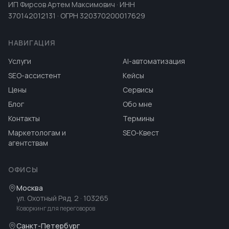
ИП Фирсов Артем Максимович · ИНН
370142012131 · ОГРН 320370200017629
НАВИГАЦИЯ
Услуги
AI-автоматизация
SEO-ассистент
Кейсы
Цены
Сервисы
Блог
Обо мне
Контакты
Термины
Маркетологам и
SEO-Квест
агентствам
ОФИСЫ
Москва
ул. Охотный Ряд, 2
· 103265
Коворкинг для переговоров
Санкт-Петербург