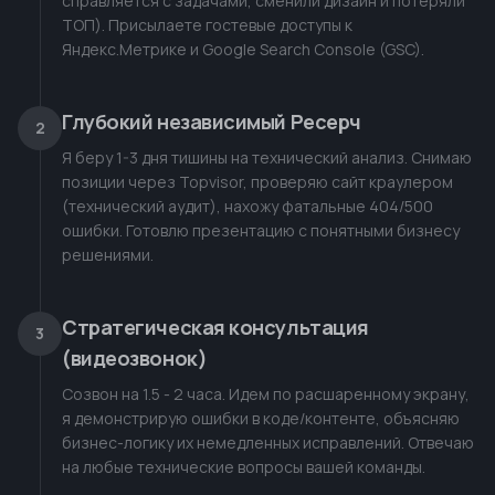
справляется с задачами, сменили дизайн и потеряли
ТОП). Присылаете гостевые доступы к
Яндекс.Метрике и Google Search Console (GSC).
Глубокий независимый Ресерч
2
Я беру 1-3 дня тишины на технический анализ. Снимаю
позиции через Topvisor, проверяю сайт краулером
(технический аудит), нахожу фатальные 404/500
ошибки. Готовлю презентацию с понятными бизнесу
решениями.
Стратегическая консультация
3
(видеозвонок)
Созвон на 1.5 - 2 часа. Идем по расшаренному экрану,
я демонстрирую ошибки в коде/контенте, объясняю
бизнес-логику их немедленных исправлений. Отвечаю
на любые технические вопросы вашей команды.