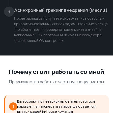
Асинхронный трекинг внедрения (Месяц)
4
После звонка вы получаете видео-запись созвона и
приоритизированный список задач. В течение месяца
(по абонентке) я проверяю новые макеты дизайна,
написанные ТЗ и программный код в мессенджере
(асинхронный QA-контроль).
Почему стоит работать со мной
Преимущества работы с частным специалистом
Вы абсолютно независимы от агентств: вся
1
накопленная экспертиза навсегда остается
внутри вашей in-house команды