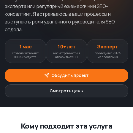
эксперта или регулярный ежемесячный SEO-
консалтинг. Я встраиваюсь в ваши процессы и
выступаю в роли удалённого руководителя SEO-
отдела.
1 час
10+ лет
Эксперт
созвона экономит
насмотренности в
руководитель SEO-
100к ₽ бюджета
алгоритмах ПС
направления
Обсудить проект
Смотреть цены
Кому подходит эта услуга