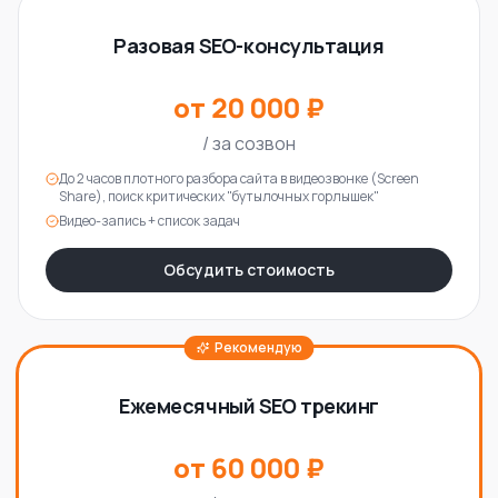
Разовая SEO-консультация
от 20 000 ₽
/
за созвон
До 2 часов плотного разбора сайта в видеозвонке (Screen
Share), поиск критических "бутылочных горлышек"
Видео-запись + список задач
Обсудить стоимость
Рекомендую
Ежемесячный SEO трекинг
от 60 000 ₽