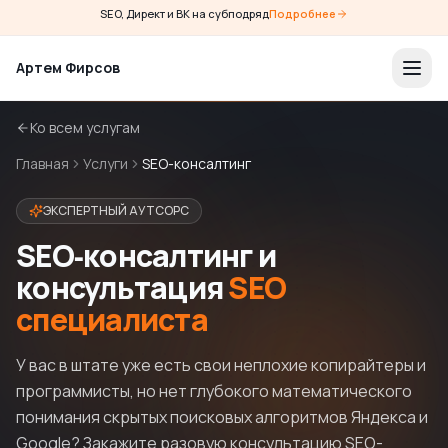
SEO, Директ и ВК на субподряд
Подробнее
Артем Фирсов
Ко всем услугам
Главная
Услуги
SEO-консалтинг
ЭКСПЕРТНЫЙ АУТСОРС
SEO‑консалтинг и
консультация
SEO
специалиста
У вас в штате уже есть свои неплохие копирайтеры и
программисты, но нет глубокого математического
понимания скрытых поисковых алгоритмов Яндекса и
Google? Закажите разовую консультацию SEO-