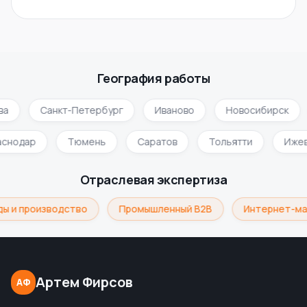
География работы
а
Санкт-Петербург
Иваново
Новосибирск
раснодар
Тюмень
Саратов
Тольятти
Иже
Отраслевая экспертиза
ы и производство
Промышленный B2B
Интернет-маг
Артем Фирсов
АФ