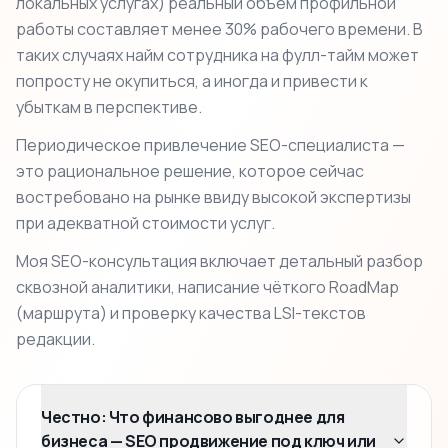
локальных услугах) реальный объем профильной
работы составляет менее 30% рабочего времени. В
таких случаях найм сотрудника на фулл-тайм может
попросту не окупиться, а иногда и привести к
убыткам в перспективе.
Периодическое привлечение SEO-специалиста —
это рациональное решение, которое сейчас
востребовано на рынке ввиду высокой экспертизы
при адекватной стоимости услуг.
Моя SEO-консультация включает детальный разбор
сквозной аналитики, написание чёткого RoadMap
(маршрута) и проверку качества LSI-текстов
редакции.
Честно: Что финансово выгоднее для
бизнеса — SEO продвижение под ключ или