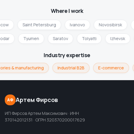
Where I work
cow
Saint Petersburg
Ivanovo
Novosibirsk
nodar
Tyumen
Saratov
Tolyatti
Izhevsk
Industry expertise
ories & manufacturing
Industrial B2B
E-commerce
Артем Фирсов
АФ
ИП Фирсов Артем Максимович · ИНН
370142012131 · ОГРН 320370200017629