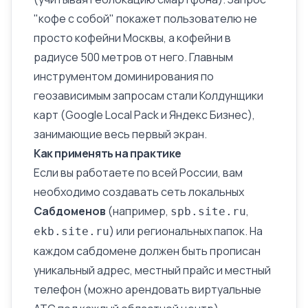
"кофе с собой" покажет пользователю не
просто кофейни Москвы, а кофейни в
радиусе 500 метров от него. Главным
инструментом доминирования по
геозависимым запросам стали
Колдунщики
карт (Google
Local Pack
и
Яндекс Бизнес
),
занимающие весь первый экран.
Как применять на практике
Если вы работаете по всей России, вам
необходимо создавать сеть локальных
Сабдоменов
(например,
,
spb.site.ru
) или региональных папок. На
ekb.site.ru
каждом сабдомене должен быть прописан
уникальный адрес, местный прайс и местный
телефон (можно арендовать виртуальные