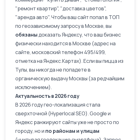
"ремонт квартир", "доставка цветов",
"аренда авто". Чтобы ваш сайт попал в ТОП
по геозависимому запросу в Москве, вы
обязаны
доказать Яндексу, что ваш бизнес
физически находится в Москве (адрес на
сайте, московский телефон 495/499,
отметка на Яндекс.Картах). Если вы пицца из
Тулы, вы никогда не попадете в
органическую выдачу Москвы (за редчайшим
исключением).
Актуальность в 2026 году
В 2026 году гео-локализация стала
сверхточной (Hyperlocal SEO). Google и
Яндекс ранжируют сайты уже не просто по
городу, но и
по районам и улицам
(учитывая геолокацию смартфона). Запрос