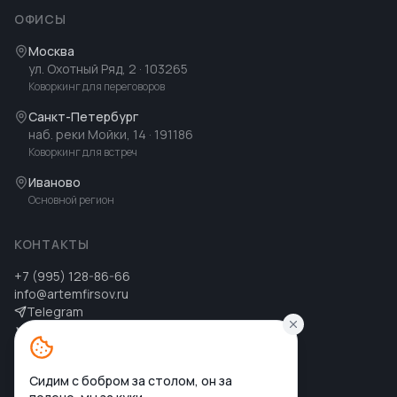
ОФИСЫ
Москва
ул. Охотный Ряд, 2
· 103265
Коворкинг для переговоров
Санкт-Петербург
наб. реки Мойки, 14
· 191186
Коворкинг для встреч
Иваново
Основной регион
КОНТАКТЫ
+7 (995) 128-86-66
info@artemfirsov.ru
Telegram
ВК
MAX
MAX
Сидим с бобром за столом, он за