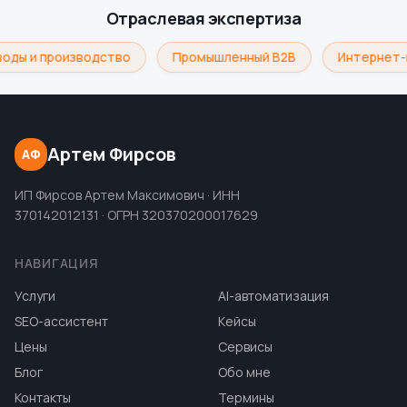
Отраслевая экспертиза
оды и производство
Промышленный B2B
Интернет-
Артем Фирсов
АФ
ИП Фирсов Артем Максимович · ИНН
370142012131 · ОГРН 320370200017629
НАВИГАЦИЯ
Услуги
AI-автоматизация
SEO-ассистент
Кейсы
Цены
Сервисы
Блог
Обо мне
Контакты
Термины