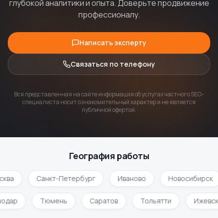
глубокой аналитики и опыта. Доверьте продвижение
профессионалу.
Написать эксперту
Связаться по телефону
Вся представленная на сайте информация об услугах частного SEO-
специалиста носит ознакомительный характер и не является
публичной офертой.
География работы
сква
Санкт-Петербург
Иваново
Новосибирск
нодар
Тюмень
Саратов
Тольятти
Ижевс