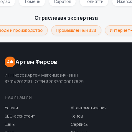
нодар
Тюмень
Саратов
Тольятти
Ижевс
Отраслевая экспертиза
воды и производство
Промышленный B2B
Интернет-
Артем Фирсов
АФ
ИП Фирсов Артем Максимович · ИНН
370142012131 · ОГРН 320370200017629
НАВИГАЦИЯ
Услуги
AI-автоматизация
SEO-ассистент
Кейсы
Цены
Сервисы