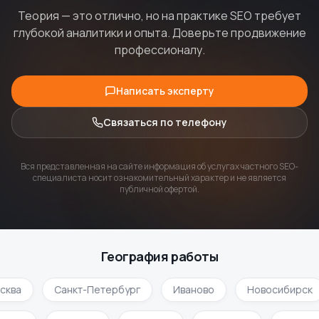
Теория — это отлично, но на практике SEO требует
глубокой аналитики и опыта. Доверьте продвижение
профессионалу.
Написать эксперту
Связаться по телефону
Вся представленная на сайте информация об услугах частного SEO-
специалиста носит ознакомительный характер и не является
публичной офертой.
География работы
сква
Санкт-Петербург
Иваново
Новосибирск