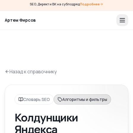
SEO, Директ и ВК на субподряд
Подробнее
Артем Фирсов
Назад к справочнику
Словарь SEO
Алгоритмы и фильтры
Колдунщики
Яндекса