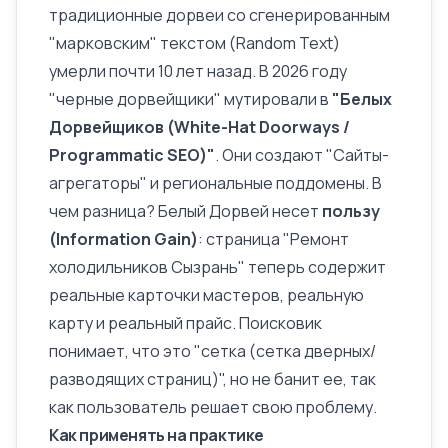
традиционные дорвеи со сгенерированным
"марковским" текстом (Random Text)
умерли почти 10 лет назад. В 2026 году
"черные дорвейщики" мутировали в
"Белых
Дорвейщиков (White-Hat Doorways /
Programmatic SEO)"
. Они создают "Сайты-
агрегаторы" и региональные поддомены. В
чем разница? Белый Дорвей несет
пользу
(Information Gain)
: страница "Ремонт
холодильников Сызрань" теперь содержит
реальные карточки мастеров, реальную
карту и реальный прайс. Поисковик
понимает, что это "сетка (сетка дверных/
разводящих страниц)", но не банит ее, так
как пользователь решает свою проблему.
Как применять на практике