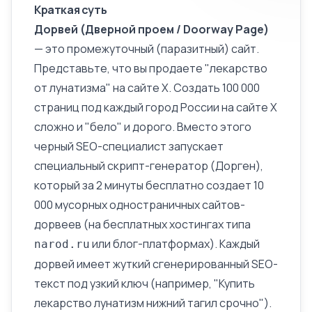
Краткая суть
Дорвей (Дверной проем / Doorway Page)
— это промежуточный (паразитный) сайт.
Представьте, что вы продаете "лекарство
от лунатизма" на сайте X. Создать 100 000
страниц под каждый город России на сайте X
сложно и "бело" и дорого. Вместо этого
черный SEO
-специалист запускает
специальный скрипт-генератор (Дорген),
который за 2 минуты бесплатно создает 10
000 мусорных одностраничных сайтов-
дорвеев (на бесплатных хостингах типа
или
блог
-платформах). Каждый
narod.ru
дорвей имеет жуткий сгенерированный SEO-
текст под узкий ключ (например, "Купить
лекарство лунатизм нижний тагил срочно").