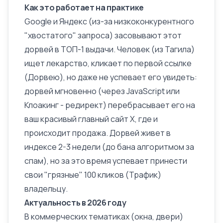
Как это работает на практике
Google
и Яндекс (из-за низкоконкурентного
"хвостатого" запроса) засовывают этот
дорвей в ТОП-1 выдачи. Человек (из Тагила)
ищет лекарство, кликает по первой ссылке
(Дорвею), но даже не успевает его увидеть:
дорвей мгновенно (через JavaScript или
Клоакинг
-
редирект
) перебрасывает его на
ваш красивый главный сайт X, где и
происходит продажа. Дорвей живет в
индексе 2-3 недели (до бана алгоритмом за
спам), но за это время успевает принести
свои "грязные" 100 кликов (Трафик)
владельцу.
Актуальность в 2026 году
В коммерческих тематиках (окна, двери)