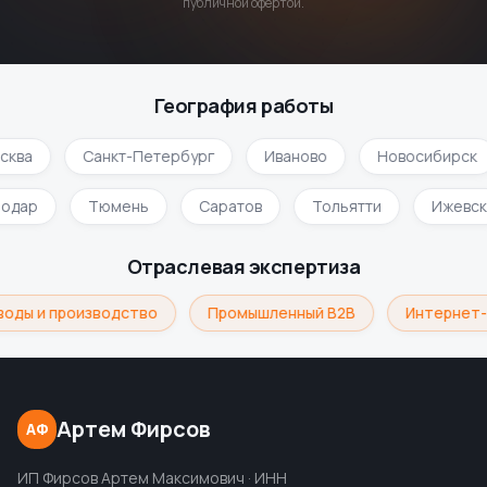
публичной офертой.
География работы
сква
Санкт-Петербург
Иваново
Новосибирск
нодар
Тюмень
Саратов
Тольятти
Ижевс
Отраслевая экспертиза
оды и производство
Промышленный B2B
Интернет-
Артем Фирсов
АФ
ИП Фирсов Артем Максимович · ИНН