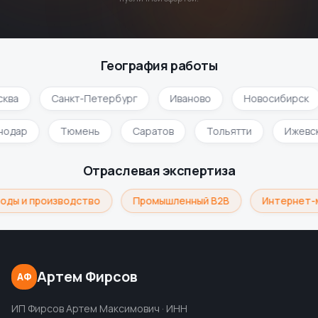
География работы
ква
Санкт-Петербург
Иваново
Новосибирск
нодар
Тюмень
Саратов
Тольятти
Ижевс
Отраслевая экспертиза
оды и производство
Промышленный B2B
Интернет-
Артем Фирсов
АФ
ИП Фирсов Артем Максимович · ИНН