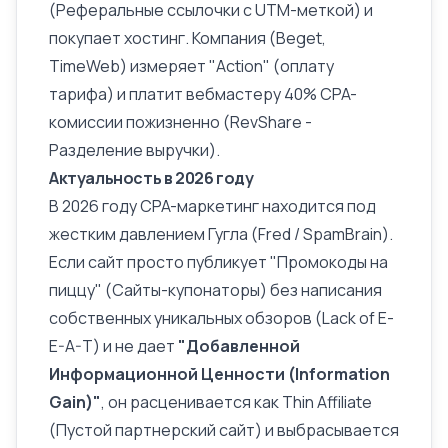
(Реферальные ссылочки с UTM-меткой) и
покупает хостинг. Компания (Beget,
TimeWeb) измеряет "Action" (оплату
тарифа) и платит вебмастеру 40% CPA-
комиссии пожизненно (RevShare -
Разделение выручки).
Актуальность в 2026 году
В 2026 году CPA-маркетинг находится под
жестким давлением Гугла (
Fred / SpamBrain
).
Если сайт просто публикует "Промокоды на
пиццу" (Сайты-купонаторы) без написания
собственных уникальных обзоров (
Lack of E-
E-A-T
) и не дает
"Добавленной
Информационной Ценности (Information
Gain)"
, он расценивается как Thin Affiliate
(Пустой партнерский сайт) и выбрасывается