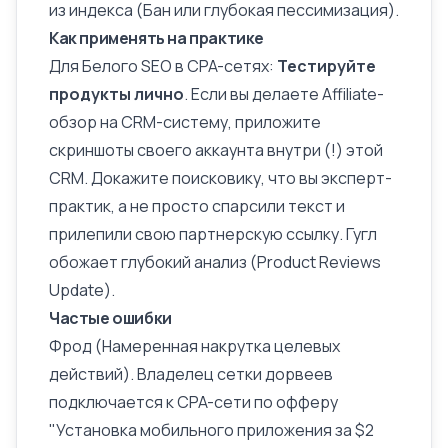
из индекса (Бан или глубокая
пессимизация
).
Как применять на практике
Для Белого SEO в CPA-сетях:
Тестируйте
продукты лично
. Если вы делаете Affiliate-
обзор на CRM-систему, приложите
скриншоты своего аккаунта внутри (!) этой
CRM. Докажите поисковику, что вы эксперт-
практик, а не просто спарсили текст и
прилепили свою партнерскую ссылку. Гугл
обожает глубокий анализ (Product Reviews
Update).
Частые ошибки
Фрод (Намеренная накрутка целевых
действий). Владелец сетки
дорвеев
подключается к
CPA-сети
по офферу
"Установка мобильного приложения за $2