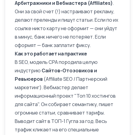
Арбитражники и Вебмастера (Affiliates)
.
Они за свой счет (!) настраивают рекламу,
делают
преленды
и пишут статьи. Если по их
ссылке никто карту не оформит — они уйдут
в минус, банк ничего не потеряет. Если
оформят — банк заплатит фиксу.
Как это работает на практике
В SEO, модель CPA породила целую
индустрию
Сайтов-Отозовиков и
Ревьюеров
(Affiliate SEO / Партнерский
маркетинг). Вебмастер делает
информационный проект
"Топ 10 хостингов
для сайта". Он собирает семантику, пишет
огромные статьи, сравнивает тарифы.
Выводит сайт в ТОП-1 Гугла за год. Весь
трафик кликает на его специальные