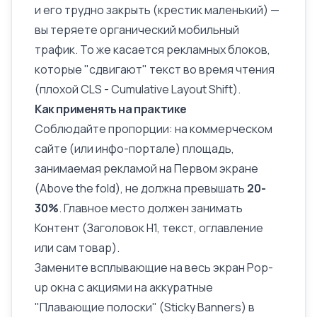
и его трудно закрыть (крестик маленький) —
вы теряете органический мобильный
трафик. То же касается рекламных блоков,
которые "сдвигают" текст во время чтения
(плохой CLS -
Cumulative Layout Shift
).
Как применять на практике
Соблюдайте пропорции: на коммерческом
сайте (или инфо-портале) площадь,
занимаемая рекламой на Первом экране
(Above the fold), не должна превышать
20-
30%
. Главное место должен занимать
Контент (
Заголовок H1
, текст, оглавление
или сам товар).
Замените всплывающие на весь экран Pop-
up окна с акциями на аккуратные
"Плавающие полоски" (Sticky Banners) в