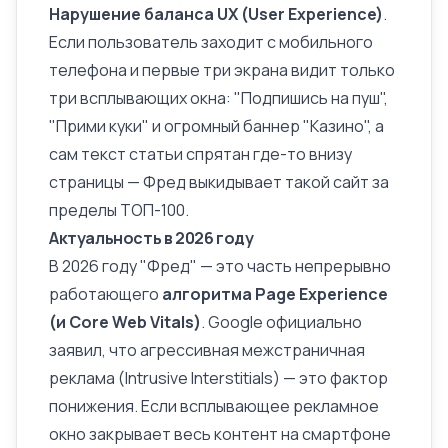
Нарушение баланса UX (User Experience)
.
Если пользователь заходит с мобильного
телефона и первые три экрана видит только
три всплывающих окна: "Подпишись на пуш",
"Прими куки" и огромный баннер "Казино", а
сам текст статьи спрятан где-то внизу
страницы — Фред выкидывает такой сайт за
пределы ТОП-100.
Актуальность в 2026 году
В 2026 году "Фред" — это часть непрерывно
работающего
алгоритма Page Experience
(и
Core Web Vitals
)
. Google официально
заявил, что агрессивная межстраничная
реклама (Intrusive Interstitials) — это фактор
понижения. Если всплывающее рекламное
окно закрывает весь контент на смартфоне