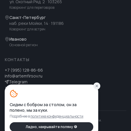
ул. Охотный Ряд, 2
· 103265
Коворкинг для переговоров
Санкт-Петербург
наб. реки Мойки, 14
· 191186
Коворкинг для встреч
Иваново
Основной регион
КОНТАКТЫ
+7 (995) 128-86-66
info@artemfirsov.ru
Telegram
ВК
MAX
MAX
Сидим с бобром за столом, он за
полено, мы за куки.
Подробнее в
политике конфиденциальности
©
2026
Артем Фирсов
.
Все права защищены.
Политика конфиденциальности
Ладно, накрывайте поляну 🍪