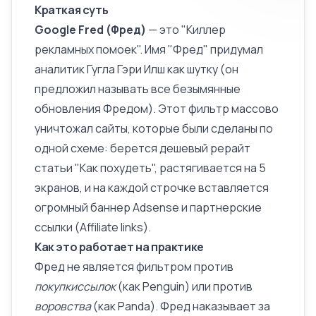
Краткая суть
Google Fred (Фред)
— это "Киллер
рекламных помоек". Имя "Фред" придумал
аналитик Гугла Гэри Илш как шутку (он
предложил называть все безымянные
обновления Фредом). Этот фильтр массово
уничтожал сайты, которые были сделаны по
одной схеме: берется дешевый рерайт
статьи "Как похудеть", растягивается на 5
экранов, и на каждой строчке вставляется
огромный баннер Adsense и партнерские
ссылки (Affiliate links).
Как это работает на практике
Фред не является фильтром против
покупкиссылок
(как
Penguin
) или против
воровства
(как
Panda
). Фред наказывает за