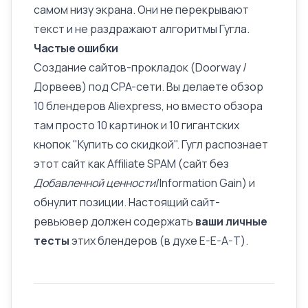
самом низу экрана. Они не перекрывают
текст и не раздражают алгоритмы Гугла.
Частые ошибки
Создание сайтов-прокладок (Doorway /
Дорвеев
) под
CPA-сети
. Вы делаете обзор
10 блендеров Aliexpress, но вместо обзора
там просто 10 картинок и 10 гигантских
кнопок "Купить со скидкой". Гугл распознает
этот сайт как Affiliate SPAM (сайт без
Добавленной ценности
/Information Gain) и
обнулит позиции. Настоящий сайт-
ревьювер должен содержать
ваши личные
тесты
этих блендеров (в духе
E-E-A-T
).