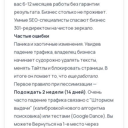
вас 6-12 месяцев работы без гарантии
результата. Бизнес столько не проживет.
Умные SEO-специалисты спасают бизнес
301-редиректом на чистое зеркало.
Частые ошибки
Паника и хаотичные изменения. Увидев
падение трафика, владелец бизнеса
начинает судорожно удалять тексты,
менять
Тайтлы
и блокировать страницы. В
итоге он ломает то, что
еще работало
.
Первое правило при пессимизации —
Подождать 2 недели (14 дней)
. Очень
часто падение трафика связано с "Штормом
выдачи" (калибровкой нового алгоритма
поисковика) или тестами (Google Dance). Вы
можете Вернуться на 1-е место через