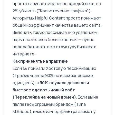
просто начинает медленно, каждый день, по
2% убывать ("Кровотечение трафика").
Алгоритмы Helpful
Content
просто понижают
общий коэффициент качества вашего сайта.
Вылечить такую пессимизацию удалением
пары плохих слов больше нельзя — нужно
перерабатывать всю структуру бизнеса в
интернете.
Как применять на практике
Если вы поймали Хостовую пессимизацию
(Трафик упал на 90% по всем запросам в
один день),
в 90% случаев дешевле и
быстрее сделать новый сайт
(Переклейка на новый домен)
. Если вы не
являетесь огромным брендом (Типа
М.Видео), выход из-под фильтра займет у