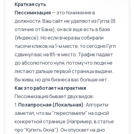
Краткая суть
Пессимизация
— это понижение в
должности. Ваш сайт не удаляют из Гугла (В
отличие от
Бана
), он всё еще есть в базе
(Индексе). Но если вчера вы собирали
тысячи кликов на 1-м месте, то сегодня Гугл
сдвинул вас на 85-е место. Трафик падает
до абсолютного нуля, потому что люди не
листают дальше первой страницы выдачи.
Вы живы, но для бизнеса вас больше нет.
Как это работает на практике
Пессимизация бывает двух видов:
1.
Позапросная (Локальная)
:
Алгоритм
заметил, что вы "переспамили" на одной
конкретной странице (Например, в статье
про "Купить Окна"). Он опускает на дно