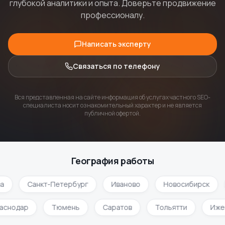
глубокой аналитики и опыта. Доверьте продвижение
профессионалу.
Написать эксперту
Связаться по телефону
Вся представленная на сайте информация об услугах частного SEO-
специалиста носит ознакомительный характер и не является
публичной офертой.
География работы
а
Санкт-Петербург
Иваново
Новосибирск
раснодар
Тюмень
Саратов
Тольятти
Иже