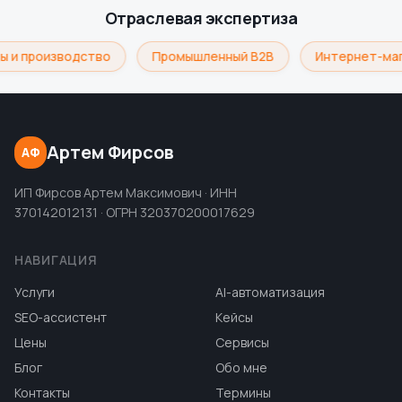
Отраслевая экспертиза
ы и производство
Промышленный B2B
Интернет-маг
Артем Фирсов
АФ
ИП Фирсов Артем Максимович · ИНН
370142012131 · ОГРН 320370200017629
НАВИГАЦИЯ
Услуги
AI-автоматизация
SEO-ассистент
Кейсы
Цены
Сервисы
Блог
Обо мне
Контакты
Термины