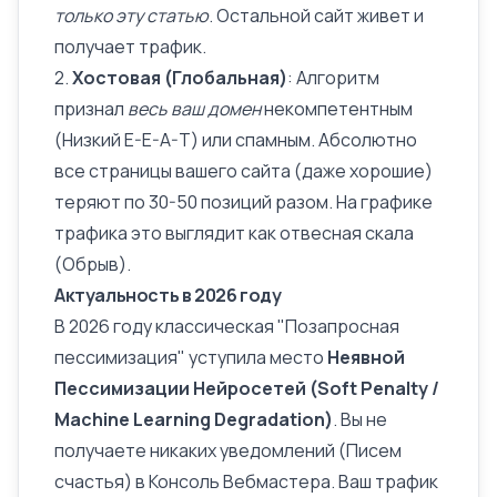
только эту статью
. Остальной сайт живет и
получает трафик.
2.
Хостовая (Глобальная)
: Алгоритм
признал
весь ваш домен
некомпетентным
(
Низкий E-E-A-T
) или спамным. Абсолютно
все страницы вашего сайта (даже хорошие)
теряют по 30-50 позиций разом. На графике
трафика это выглядит как отвесная скала
(Обрыв).
Актуальность в 2026 году
В 2026 году классическая "Позапросная
пессимизация" уступила место
Неявной
Пессимизации Нейросетей (Soft Penalty /
Machine Learning Degradation)
. Вы не
получаете никаких уведомлений (Писем
счастья) в Консоль Вебмастера. Ваш трафик