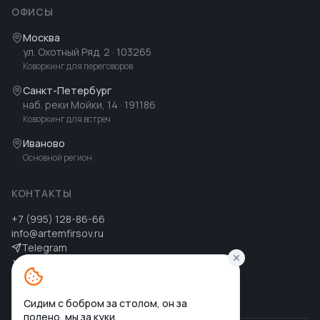
ОФИСЫ
Москва
ул. Охотный Ряд, 2
· 103265
Коворкинг для переговоров
Санкт-Петербург
наб. реки Мойки, 14
· 191186
Коворкинг для встреч
Иваново
Основной регион
КОНТАКТЫ
+7 (995) 128-86-66
info@artemfirsov.ru
Telegram
ВК
MAX
MAX
Сидим с бобром за столом, он за
полено, мы за куки.