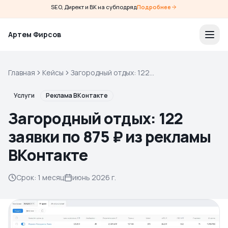
SEO, Директ и ВК на субподряд
Подробнее
Артем Фирсов
Главная
Кейсы
Загородный отдых: 122
заявки по 875 ₽ из рекламы
ВКонтакте
Услуги
Реклама ВКонтакте
Загородный отдых: 122
заявки по 875 ₽ из рекламы
ВКонтакте
Срок
:
1 месяц
июнь 2026 г.