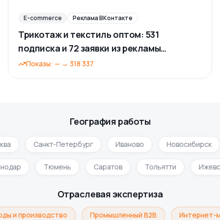
E-commerce
Реклама ВКонтакте
Трикотаж и текстиль оптом: 531
подписка и 72 заявки из рекламы
ВКонтакте
Показы
:
—
→
318 337
География работы
ва
Санкт-Петербург
Иваново
Новосибирск
снодар
Тюмень
Саратов
Тольятти
Ижев
Отраслевая экспертиза
ды и производство
Промышленный B2B
Интернет-м