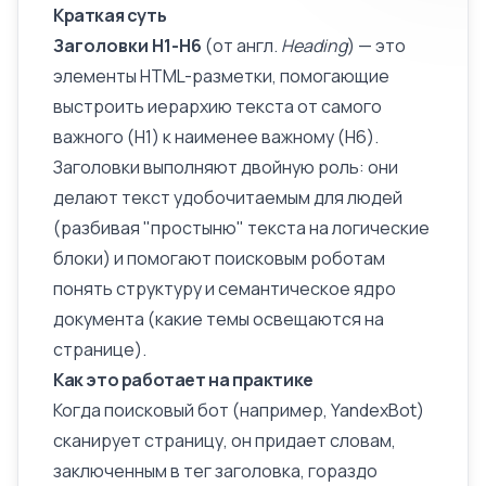
Краткая суть
Заголовки H1-H6
(от англ.
Heading
) — это
элементы HTML-разметки, помогающие
выстроить иерархию текста от самого
важного (H1) к наименее важному (H6).
Заголовки выполняют двойную роль: они
делают текст удобочитаемым для людей
(разбивая "простыню" текста на логические
блоки) и помогают поисковым роботам
понять структуру и
семантическое ядро
документа (какие темы освещаются на
странице).
Как это работает на практике
Когда поисковый бот (например,
YandexBot
)
сканирует страницу, он придает словам,
заключенным в тег заголовка, гораздо