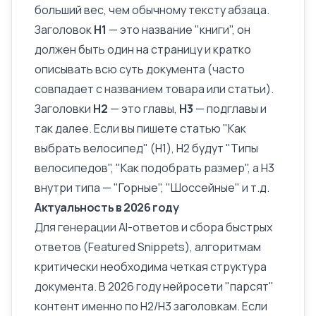
больший вес, чем обычному тексту абзаца.
Заголовок
H1
— это название "книги", он
должен быть один на страницу и кратко
описывать всю суть документа (часто
совпадает с названием товара или статьи).
Заголовки
H2
— это главы,
H3
— подглавы и
так далее. Если вы пишете статью "Как
выбрать велосипед" (H1), H2 будут "Типы
велосипедов", "Как подобрать размер", а H3
внутри типа — "Горные", "Шоссейные" и т.д.
Актуальность в 2026 году
Для генерации AI-ответов и сбора быстрых
ответов (
Featured Snippets
), алгоритмам
критически необходима четкая структура
документа. В 2026 году нейросети "парсят"
контент именно по H2/H3 заголовкам. Если