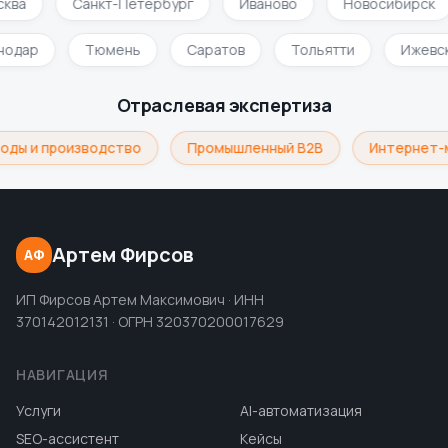
ква
Санкт-Петербург
Иваново
Новосибирск
нодар
Тюмень
Саратов
Тольятти
Ижевс
Отраслевая экспертиза
оды и производство
Промышленный B2B
Интернет-
Артем Фирсов
АФ
ИП Фирсов Артем Максимович · ИНН
370142012131 · ОГРН 320370200017629
НАВИГАЦИЯ
Услуги
AI-автоматизация
SEO-ассистент
Кейсы