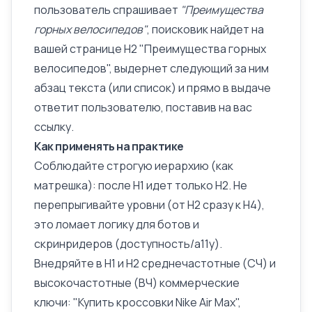
пользователь спрашивает
"Преимущества
горных велосипедов"
, поисковик найдет на
вашей странице H2 "Преимущества горных
велосипедов", выдернет следующий за ним
абзац текста (или список) и прямо в выдаче
ответит пользователю, поставив на вас
ссылку.
Как применять на практике
Соблюдайте строгую иерархию (как
матрешка): после H1 идет только H2. Не
перепрыгивайте уровни (от H2 сразу к H4),
это ломает логику для ботов и
скринридеров (доступность/a11y).
Внедряйте в H1 и H2 среднечастотные (СЧ) и
высокочастотные (ВЧ)
коммерческие
ключи
: "Купить кроссовки Nike Air Max",