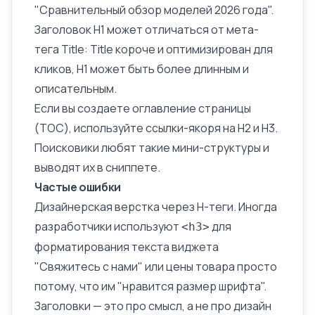
"Сравнительный обзор моделей 2026 года".
Заголовок H1 может отличаться от
мета-
тега Title
: Title короче и оптимизирован для
кликов, H1 может быть более длинным и
описательным.
Если вы создаете оглавление страницы
(TOC), используйте ссылки-якоря на H2 и H3.
Поисковики любят такие мини-структуры и
выводят их в сниппете.
Частые ошибки
Дизайнерская верстка через H-теги. Иногда
разработчики используют
для
<h3>
форматирования текста виджета
"Свяжитесь с нами" или цены товара просто
потому, что им "нравится размер шрифта".
Заголовки — это про смысл, а не про дизайн