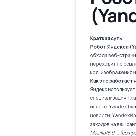
(Yan
Краткая суть
Робот Яндекса (Y
обхода веб-страни
переходит по ссыл
код, изображения и
Как это работает 
Яндекс использует
специализация. Гл
индекс.
YandexIm
новости,
YandexM
заходов на ваш сайт
Mozilla/5.0 ... (com