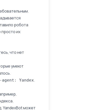
ребовательным.
кладывается
ставило робота
 просто их
есь, что нет
оторые умеют
илось.
.
-agent: Yandex
апример,
ндекса.
д, YandexBot может