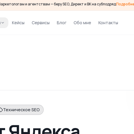
аркетологам и агентствам — беру SEO, Директ и ВК на субподряд
Подробн
и
Кейсы
Сервисы
Блог
Обо мне
Контакты
Техническое SEO
т Яндекса