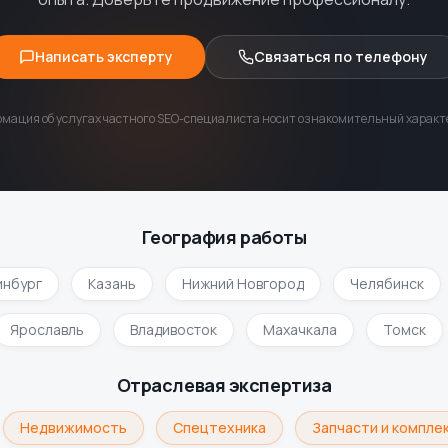
Написать эксперту
Связаться по телефону
мация об услугах частного SEO-специалиста носит ознакомительный характе
География работы
бург
Казань
Нижний Новгород
Челябинск
Ярославль
Владивосток
Махачкала
Томск
Отраслевая экспертиза
Недвижимость
Спецтехника
Запчасти и комплек