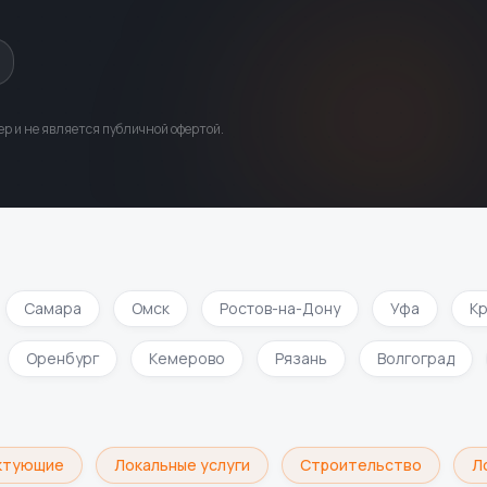
р и не является публичной офертой.
Самара
Омск
Ростов-на-Дону
Уфа
Кра
Оренбург
Кемерово
Рязань
Волгоград
тующие
Локальные услуги
Строительство
Лог