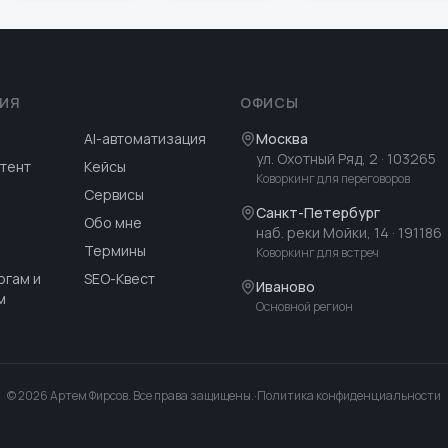
ИЯ
ОФИСЫ
AI-автоматизация
Москва
ул. Охотный Ряд, 2
· 103265
тент
Кейсы
Коворкинг для переговоров
Сервисы
Санкт-Петербург
Обо мне
наб. реки Мойки, 14
· 191186
Термины
Коворкинг для встреч
огам и
SEO-Квест
Иваново
м
Основной регион
©
2026
Артем Фирсов
.
Все права защищены.
·
Политика конфиденциальности