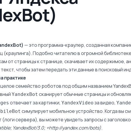
dexBot)
andexBot)
— это программа-краулер, созданная компани
ц (
краулинга
). Подобно читателю в огромной библиотеке
кам от страницы к странице, скачивает их содержимое, а
 текст, чтобы затем передать эти данные в поисковый ин
на практике
 целое семейство роботов под общим названием YandexBo
авный
сканирует обычные страницы и обновля
YandexBot
отвечает за картинки,
за видео,
ages
YandexVideo
Yande
симулирует мобильное устройство. Когда вы с
obileBot
 (
логи сервера
), вы можете увидеть запросы с заголовк
patible; YandexBot/3.0; +http://yandex.com/bots)
.