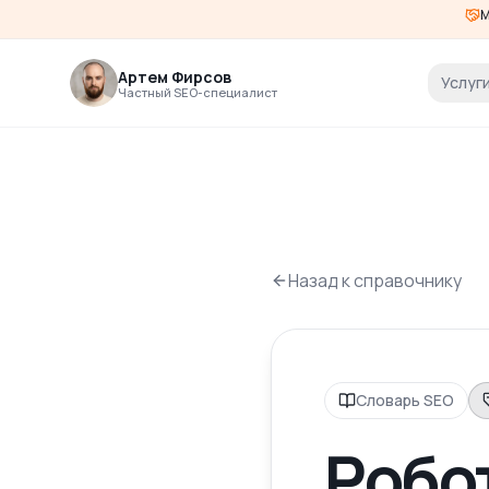
М
Артем Фирсов
Услуг
Частный SEO-специалист
Назад к справочнику
Словарь SEO
Робо