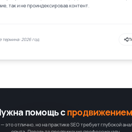
ие, так и не проиндексировав контент.
 термина: 2026 год.
П
Нужна помощь с
продвижением
— это отлично, но на практике SEO требует глубокой ана
опыта. Доверьте продвижение профессионалу.