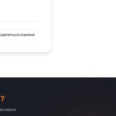
оделиться ссылкой
?
литики и