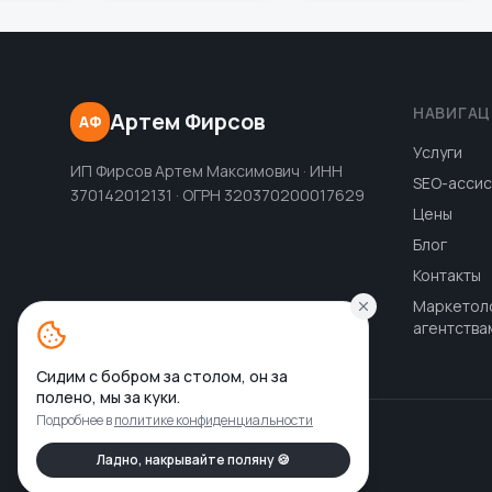
НАВИГАЦ
Артем Фирсов
АФ
Услуги
ИП Фирсов Артем Максимович · ИНН
SEO-ассис
370142012131 · ОГРН 320370200017629
Цены
Блог
Контакты
Маркетол
агентства
Сидим с бобром за столом, он за
полено, мы за куки.
Подробнее в
политике конфиденциальности
Ладно, накрывайте поляну 🍪