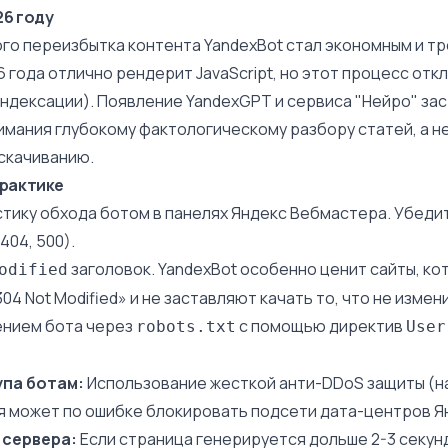
26 году
ого переизбытка контента YandexBot стал экономным и т
 года отлично рендерит JavaScript, но этот процесс от
индексации). Появление YandexGPT и сервиса "Нейро" за
имания глубокому фактологическому разбору статей, а не
скачиванию.
практике
тику обхода ботом в панелях Яндекс Вебмастера. Убедит
404, 500).
заголовок. YandexBot особенно ценит сайты, к
odified
04 Not Modified» и не заставляют качать то, что не измен
ением бота через
с помощью директив
robots.txt
User
па ботам:
Использование жесткой анти-DDoS защиты (н
ая может по ошибке блокировать подсети дата-центров Я
 сервера:
Если страница генерируется дольше 2-3 секун