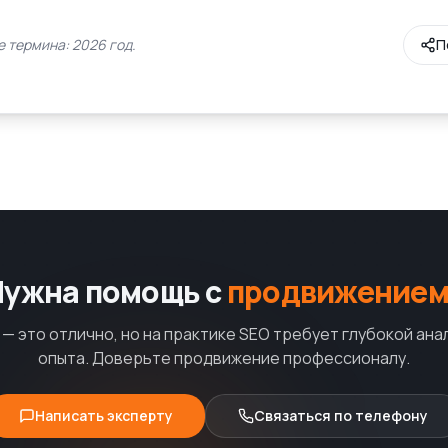
 термина: 2026 год.
П
Нужна помощь с
продвижением
— это отлично, но на практике SEO требует глубокой ана
опыта. Доверьте продвижение профессионалу.
Написать эксперту
Связаться по телефону