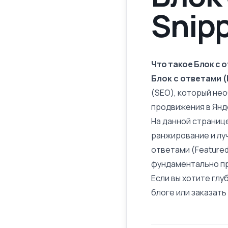
Snip
Что такое Блок с о
Блок с ответами (
(SEO), который не
продвижения в Янде
На данной страниц
ранжирование и луч
ответами (Featured
фундаментально п
Если вы хотите глу
блоге или заказат