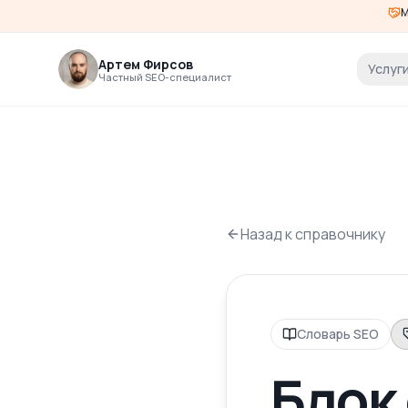
М
Артем Фирсов
Услуг
Частный SEO-специалист
Назад к справочнику
Словарь SEO
Блок 