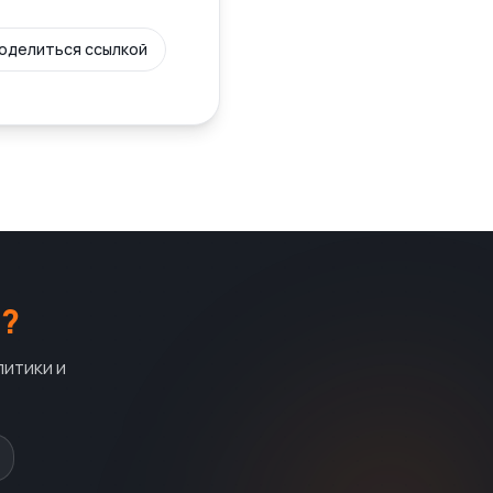
оделиться ссылкой
?
литики и