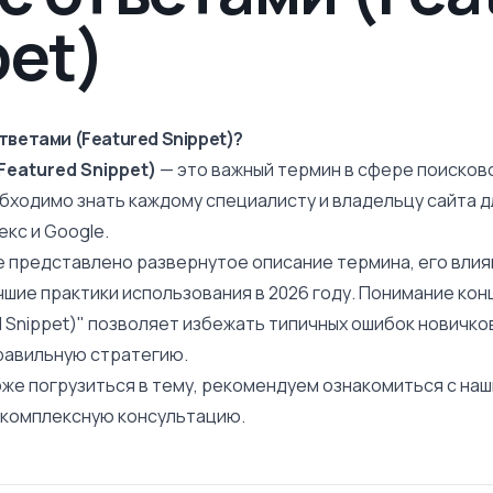
pet)
тветами (Featured Snippet)?
Featured Snippet)
— это важный термин в сфере поисков
обходимо знать каждому специалисту и владельцу сайта 
кс и Google.
е представлено развернутое
описание
термина, его влия
шие практики использования в 2026 году. Понимание кон
 Snippet)" позволяет избежать типичных ошибок новичко
равильную стратегию.
бже погрузиться в тему, рекомендуем ознакомиться с на
ь комплексную консультацию.