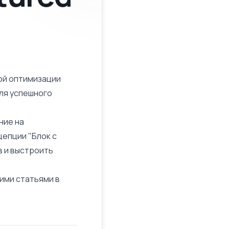
ой оптимизации
для успешного
ние на
цепции "Блок с
в и выстроить
шими статьями в