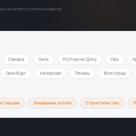
р и не является публичной офертой.
Самара
Омск
Ростов-на-Дону
Уфа
Кр
Оренбург
Кемерово
Рязань
Волгоград
ктующие
Локальные услуги
Строительство
Ло