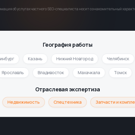
мация об услугах частного SEO-специалиста носит ознакомительный характе
География работы
нбург
Казань
Нижний Новгород
Челябинск
Ярославль
Владивосток
Махачкала
Томск
Отраслевая экспертиза
Недвижимость
Спецтехника
Запчасти и компле