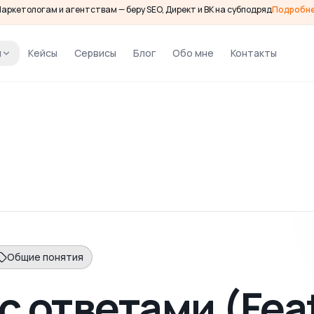
аркетологам и агентствам — беру SEO, Директ и ВК на субподряд
Подробн
и
Кейсы
Сервисы
Блог
Обо мне
Контакты
Общие понятия
с ответами (Fea