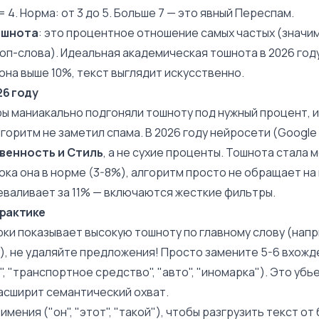
 4. Норма: от 3 до 5. Больше 7 — это явный
Переспам
.
ошнота
: это процентное отношение самых частых (значим
оп-слова
). Идеальная академическая тошнота в 2026 год
 она выше 10%, текст выглядит искусственно.
26 году
ы маниакально подгоняли тошноту под нужный процент, 
горитм не заметил спама. В 2026 году нейросети (
Google
венность и Стиль
, а не сухие проценты. Тошнота стала 
 пока она в норме (3-8%), алгоритм просто не обращает на
реваливает за 11% — включаются жесткие фильтры.
практике
рки показывает высокую тошноту по главному слову (нап
%), не удаляйте предложения! Просто замените 5-6 вхож
, "транспортное средство", "авто", "иномарка"). Это убье
расширит семантический охват.
мения ("он", "этот", "такой"), чтобы разгрузить текст о