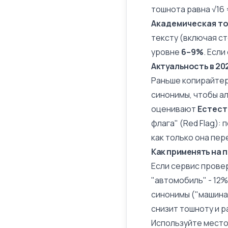
тошнота равна √16 =
Академическая т
тексту (включая
ст
уровне
6–9%
. Если
Актуальность в 20
Раньше копирайтер
синонимы, чтобы ал
оценивают
Естест
флага" (Red Flag):
как только она пе
Как применять на 
Если сервис прове
"автомобиль" - 12
синонимы
("машина"
снизит тошноту и 
Используйте местои