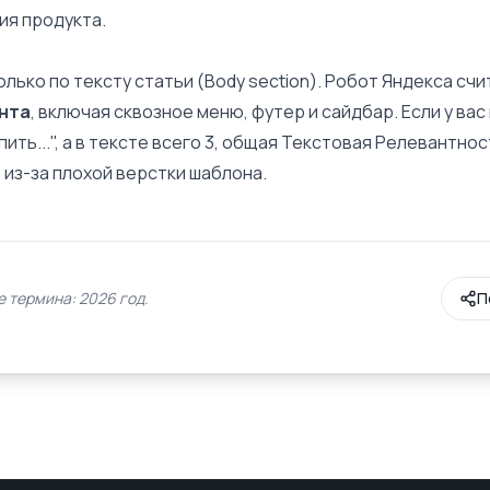
ия продукта.
лько по тексту статьи (Body section).
Робот Яндекса
счи
нта
, включая сквозное меню, футер и сайдбар. Если у вас
ить...", а в тексте всего 3, общая
Текстовая Релевантнос
 из-за плохой верстки шаблона.
 термина: 2026 год.
П