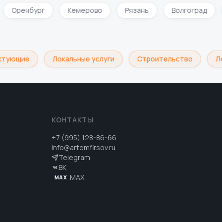
Оренбург
Кемерово
Рязань
Волгоград
тующие
Локальные услуги
Строительство
Лог
КОНТАКТЫ
+7 (995) 128-86-66
info@artemfirsov.ru
Telegram
ВК
MAX
MAX