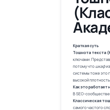
(Кла
Акад
Краткая суть
Тошнота текста (
ключами. Представ
потому что
шкаф
из
системы тоже это 
высокой плотность
Как это работает 
В SEO-сообществе и
Классическая то
самого частого сло