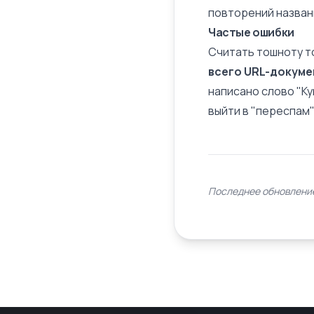
повторений назван
Частые ошибки
Считать тошноту то
всего URL-докуме
написано слово "Куп
выйти в "переспам"
Последнее обновление