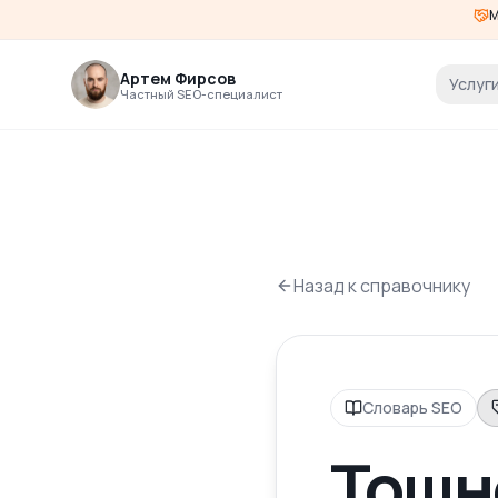
М
Артем Фирсов
Услуг
Частный SEO-специалист
Назад к справочнику
Словарь SEO
Тошн