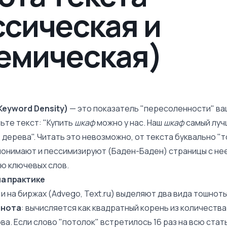
ссическая и
емическая)
Keyword Density)
— это показатель "пересоленности" ва
ьте текст: "Купить
шкаф
можно у нас. Наш
шкаф
самый луч
 дерева". Читать это невозможно, от текста буквально "
понимают и пессимизируют (
Баден-Баден
) страницы с н
ю ключевых слов.
на практике
 на биржах (Advego, Text.ru) выделяют два вида тошноты
шнота
: вычисляется как квадратный корень из количеств
ва. Если слово "потолок" встретилось 16 раз на всю стат