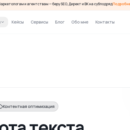
аркетологам и агентствам — беру SEO, Директ и ВК на субподряд
Подробн
и
Кейсы
Сервисы
Блог
Обо мне
Контакты
Контентная оптимизация
ота текста