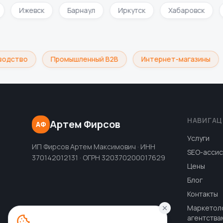
и
Ижевск
Барнаул
Иркутск
Хабаровск
одство
Промышленный B2B
Интернет-магазины
НАВИГАЦ
Артем Фирсов
АФ
Услуги
ИП Фирсов Артем Максимович · ИНН
SEO-ассис
370142012131 · ОГРН 320370200017629
Цены
Блог
Контакты
Маркетол
агентства