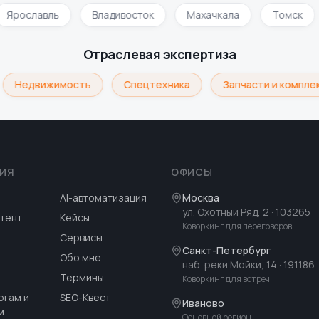
Ярославль
Владивосток
Махачкала
Томск
Отраслевая экспертиза
Недвижимость
Спецтехника
Запчасти и комплек
ИЯ
ОФИСЫ
AI-автоматизация
Москва
ул. Охотный Ряд, 2
· 103265
тент
Кейсы
Коворкинг для переговоров
Сервисы
Санкт-Петербург
Обо мне
наб. реки Мойки, 14
· 191186
Термины
Коворкинг для встреч
огам и
SEO-Квест
Иваново
м
Основной регион