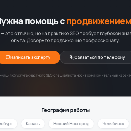
Нужна помощь с
продвижением
— это отлично, но на практике SEO требует глубокой ана
опыта. Доверьте продвижение профессионалу.
Написать эксперту
Связаться по телефону
мация об услугах частного SEO-специалиста носит ознакомительный характе
География работы
бург
Казань
Нижний Новгород
Челябинск