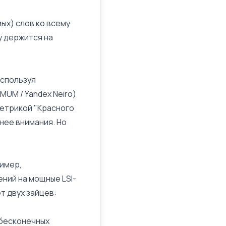
ых) слов ко всему
у держится на
используя
 MUM
/ Yandex Neiro)
метрикой "Красного
 нее внимания. Но
ример,
дений на мощные
LSI-
т двух зайцев:
т бесконечных