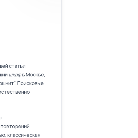
шей статьи
ший
шкаф
в Москве,
тошнит". Поисковые
еестественно
:
а повторений
ью, классическая