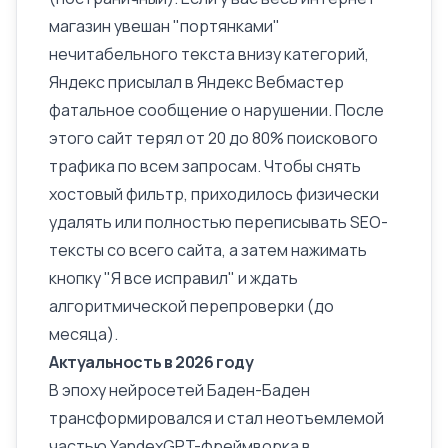
магазин
увешан "портянками"
нечитабельного текста внизу категорий,
Яндекс присылал в
Яндекс Вебмастер
фатальное сообщение о нарушении. После
этого сайт терял от 20 до 80% поискового
трафика по всем запросам. Чтобы снять
хостовый фильтр, приходилось физически
удалять или полностью переписывать SEO-
тексты со всего сайта, а затем нажимать
кнопку "Я все исправил" и ждать
алгоритмической перепроверки (до
месяца).
Актуальность в 2026 году
В эпоху нейросетей Баден-Баден
трансформировался и стал неотъемлемой
частью YandexGPT-фреймворка в