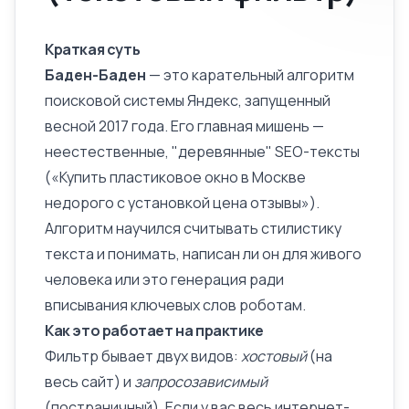
Краткая суть
Баден-Баден
— это карательный алгоритм
поисковой системы Яндекс, запущенный
весной 2017 года. Его главная мишень —
неестественные, "деревянные" SEO-тексты
(«Купить пластиковое окно в Москве
недорого с установкой цена отзывы»).
Алгоритм научился считывать стилистику
текста и понимать, написан ли он для живого
человека или это генерация ради
вписывания ключевых слов роботам.
Как это работает на практике
Фильтр бывает двух видов:
хостовый
(на
весь сайт) и
запросозависимый
(постраничный). Если у вас весь
интернет-