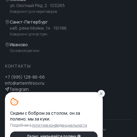
ул. Охотный Ряд, 2
· 103265
Коворкинг для переговоров
Санкт-Петербург
наб. реки Мойки, 14
· 191186
Коворкинг для встреч
Иваново
Основной регион
КОНТАКТЫ
+7 (995) 128-86-66
info@artemfirsov.ru
Telegram
ВК
MAX
MAX
Сидим с бобром за столом, он за
полено, мы за куки.
Подробнее в
политике конфиденциальности
©
2026
Артем Фирсов
.
Все права защищены.
Политика конфиденциальности
Ладно, накрывайте поляну 🍪