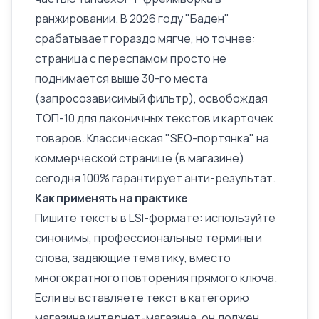
ранжировании. В 2026 году "Баден"
срабатывает гораздо мягче, но точнее:
страница с переспамом просто не
поднимается выше 30-го места
(запросозависимый фильтр), освобождая
ТОП-10 для лаконичных текстов и карточек
товаров. Классическая "SEO-портянка" на
коммерческой странице (в магазине)
сегодня 100% гарантирует анти-результат.
Как применять на практике
Пишите тексты в LSI-формате: используйте
синонимы, профессиональные термины и
слова, задающие тематику, вместо
многократного повторения прямого ключа.
Если вы вставляете текст в категорию
магазина интернет-магазина, он должен