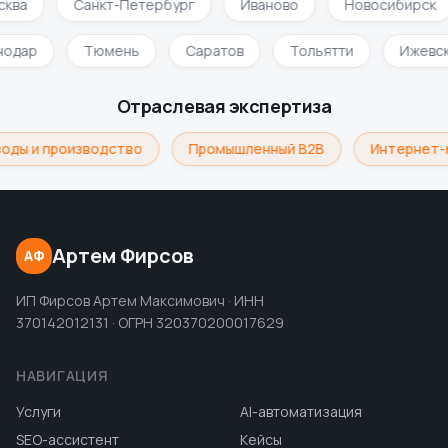
ква
Санкт-Петербург
Иваново
Новосибирск
нодар
Тюмень
Саратов
Тольятти
Ижевс
Отраслевая экспертиза
оды и производство
Промышленный B2B
Интернет-
Артем Фирсов
АФ
ИП Фирсов Артем Максимович · ИНН
370142012131 · ОГРН 320370200017629
НАВИГАЦИЯ
Услуги
AI-автоматизация
SEO-ассистент
Кейсы