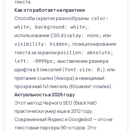
текста.
Как это работает на практике
Способы скрытия разнообразны:
color:
,
white; background: white;
использование CSS
или
display: none;
, позиционирование
visibility: hidden;
текста за экраном
position: absolute;
, выставление размера
left: -9999px;
шрифта в 0 пикселей (
), или
font-size: 0;
прятание ссылки (
Анкора
) в невидимый
прозрачный 1x1 пиксель (
Клоакинг-ссылки
).
Актуальность в 2026 году
Этот метод
Черного SEO (Black Hat)
практически умер еще в 2012 году.
Современный Яндекс и Googlebot — это не
текстовые парсеры 90-х годов. Это