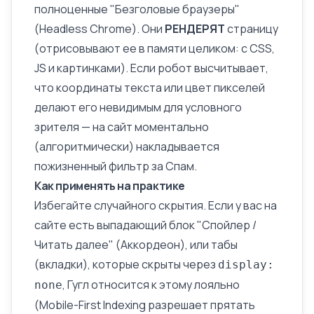
полноценные "Безголовые браузеры"
(Headless Chrome). Они
РЕНДЕРЯТ
страницу
(отрисовывают ее в памяти целиком: с CSS,
JS и картинками). Если робот высчитывает,
что координаты текста или цвет пикселей
делают его невидимым для условного
зрителя — на сайт моментально
(алгоритмически) накладывается
пожизненный фильтр за Спам.
Как применять на практике
Избегайте случайного скрытия. Если у вас на
сайте есть выпадающий блок "Спойлер /
Читать далее" (Аккордеон), или табы
(вкладки), которые скрыты через
display:
, Гугл относится к этому лояльно
none
(
Mobile-First Indexing
разрешает прятать