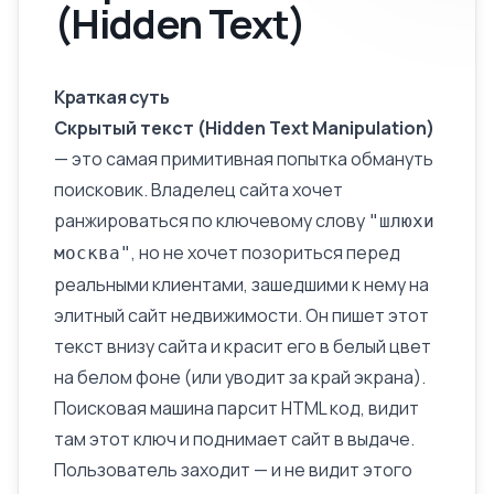
(Hidden Text)
Краткая суть
Скрытый текст (Hidden Text Manipulation)
— это самая примитивная попытка обмануть
поисковик. Владелец сайта хочет
ранжироваться по ключевому слову
"шлюхи
, но не хочет позориться перед
москва"
реальными клиентами, зашедшими к нему на
элитный сайт недвижимости. Он пишет этот
текст внизу сайта и красит его в белый цвет
на белом фоне (или уводит за край экрана).
Поисковая машина парсит HTML код, видит
там этот ключ и поднимает сайт в выдаче.
Пользователь заходит — и не видит этого