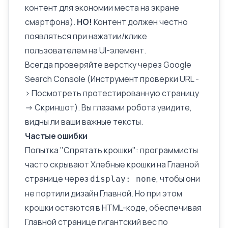
контент для экономии места на экране
смартфона).
НО!
Контент должен честно
появляться при нажатии/клике
пользователем на UI-элемент.
Всегда проверяйте верстку через
Google
Search Console
(Инструмент проверки URL -
> Посмотреть протестированную страницу
-> Скриншот). Вы глазами робота увидите,
видны ли ваши важные тексты.
Частые ошибки
Попытка "Спрятать крошки": программисты
часто скрывают
Хлебные крошки
на Главной
странице через
, чтобы они
display: none
не портили дизайн Главной. Но при этом
крошки остаются в HTML-коде, обеспечивая
Главной странице гигантский вес по