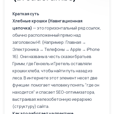
Краткая суть
Хлебные крошки (Навигационная
цепочка)
— это горизонтальный ряд ссылок,
обычно расположенный прямо над
заголовком H1. (Например: Главная →
Электроника → Телефоны → Apple → iPhone
16). Они названы в честь сказки братьев
Гримм, где Гензель и Гретель оставляли
крошки хлеба, чтобы найти путь назад из
леса. В интернете этот элемент несет две
функции: помогает человеку понять "где он
находится" и спасает SEO-оптимизатора,
выстраивая железобетонную иерархию
(структуру) сайта.
Как это работает на практике