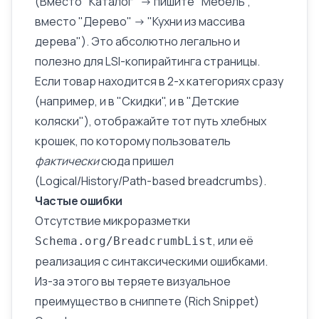
(Вместо "Каталог" -> пишите "Мебель",
вместо "Дерево" -> "Кухни из массива
дерева"). Это абсолютно легально и
полезно для LSI-копирайтинга страницы.
Если товар находится в 2-х категориях сразу
(например, и в "Скидки", и в "Детские
коляски"), отображайте тот путь хлебных
крошек, по которому пользователь
фактически
сюда пришел
(Logical/History/Path-based breadcrumbs).
Частые ошибки
Отсутствие микроразметки
, или её
Schema.org/BreadcrumbList
реализация с синтаксическими ошибками.
Из-за этого вы теряете визуальное
преимущество в сниппете (Rich Snippet)