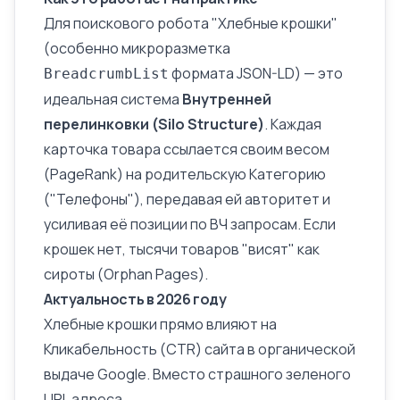
Для поискового робота "Хлебные крошки"
(особенно
микроразметка
формата
JSON-LD
) — это
BreadcrumbList
идеальная система
Внутренней
перелинковки
(Silo Structure)
. Каждая
карточка товара ссылается своим весом
(PageRank) на родительскую Категорию
("Телефоны"), передавая ей авторитет и
усиливая её позиции по ВЧ запросам. Если
крошек нет, тысячи товаров "висят" как
сироты (Orphan Pages).
Актуальность в 2026 году
Хлебные крошки прямо влияют на
Кликабельность (CTR)
сайта в органической
выдаче Google. Вместо страшного зеленого
URL адреса