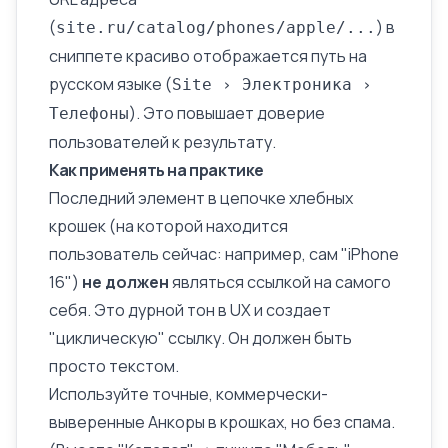
(
) в
site.ru/catalog/phones/apple/...
сниппете красиво отображается путь на
русском языке (
Site › Электроника ›
). Это повышает доверие
Телефоны
пользователей к результату.
Как применять на практике
Последний элемент в цепочке хлебных
крошек (на которой находится
пользователь сейчас: например, сам "iPhone
16")
не должен
являться ссылкой на самого
себя. Это дурной тон в UX и создает
"циклическую" ссылку. Он должен быть
просто текстом.
Используйте точные, коммерчески-
выверенные
Анкоры
в крошках, но без спама.