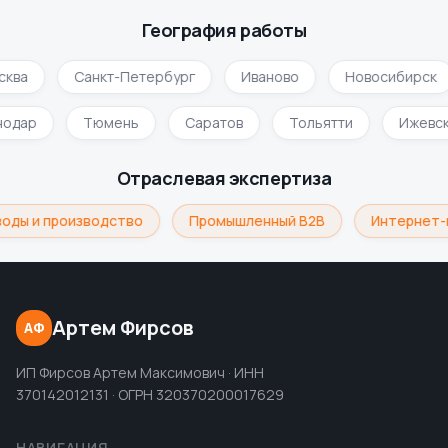
География работы
ква
Санкт-Петербург
Иваново
Новосибирск
нодар
Тюмень
Саратов
Тольятти
Ижевс
Отраслевая экспертиза
оды и производство
Промышленный B2B
Интернет-
Артем Фирсов
АФ
ИП Фирсов Артем Максимович · ИНН
370142012131 · ОГРН 320370200017629
НАВИГАЦИЯ