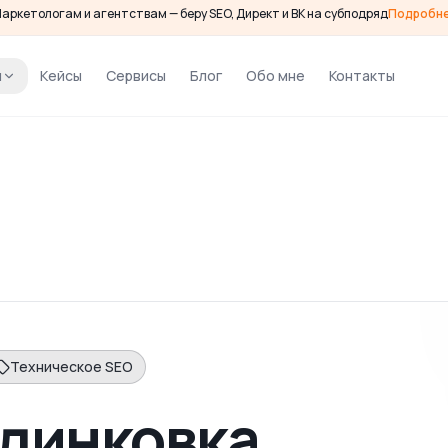
аркетологам и агентствам — беру SEO, Директ и ВК на субподряд
Подробн
и
Кейсы
Сервисы
Блог
Обо мне
Контакты
Техническое SEO
линковка