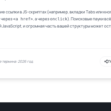
е ссылки в JS-скриптах (например, вкладки Tabs или кно
е через
, а через
). Поисковые пауки вс
<a href>
onclick
 JavaScript, и огромная часть вашей структуры может ос
 термина: 2026 год.
П