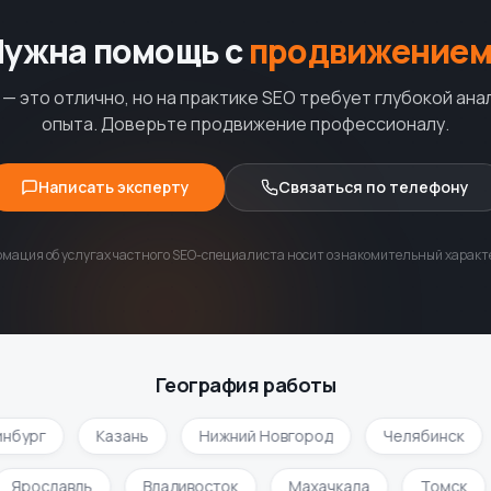
Нужна помощь с
продвижением
— это отлично, но на практике SEO требует глубокой ана
опыта. Доверьте продвижение профессионалу.
Написать эксперту
Связаться по телефону
мация об услугах частного SEO-специалиста носит ознакомительный характе
География работы
бург
Казань
Нижний Новгород
Челябинск
Ярославль
Владивосток
Махачкала
Томск