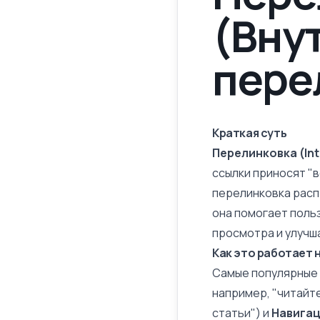
(Вну
пере
Краткая суть
Перелинковка (Inte
ссылки
приносят "в
перелинковка расп
она помогает поль
просмотра
и улучш
Как это работает 
Самые популярные 
например, "читайте
статьи") и
Навига