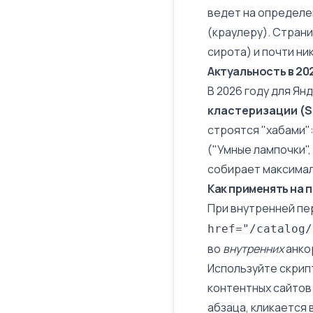
ведет на определе
(краулеру). Стран
сирота) и почти ни
Актуальность в 20
В 2026 году для Я
кластеризации (Si
строятся "хабами":
("Умные лампочки",
собирает максима
Как применять на 
При внутренней пе
href="/catalog/
во
внутренних
анко
Используйте скрип
контентных сайтов
абзаца, кликается 