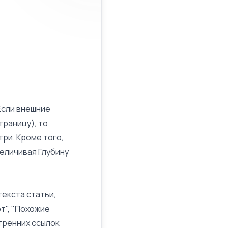
Если
внешние
траницу), то
ри. Кроме того,
величивая
Глубину
текста статьи,
т", "Похожие
утренних ссылок