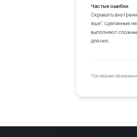
Частые ошибки
Скрывать внутренни
еще", сделанные н
выполняют сложный
для них.
Последнее обновление