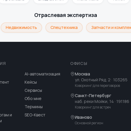
Отраслевая экспертиза
Недвижимость
Спецтехника
Запчасти и комплек
ИЯ
ОФИСЫ
AI-автоматизация
Москва
ул. Охотный Ряд, 2
· 103265
тент
Кейсы
Коворкинг для переговоров
Сервисы
Санкт-Петербург
Обо мне
наб. реки Мойки, 14
· 191186
Термины
Коворкинг для встреч
огам и
SEO-Квест
Иваново
м
Основной регион