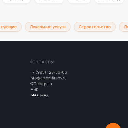
тующие
Локальные услуги
Строительство
Лог
КОНТАКТЫ
+7 (995) 128-86-66
info@artemfirsov.ru
Telegram
ВК
MAX
MAX