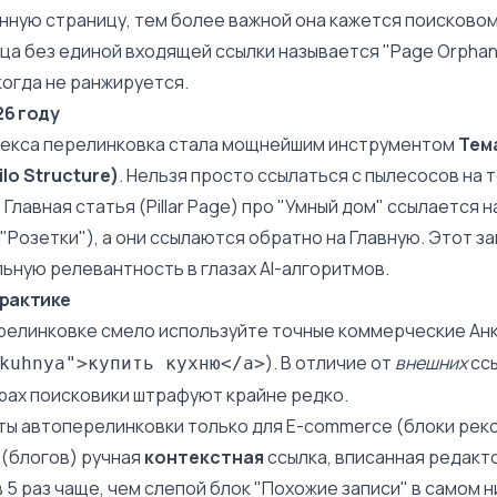
нную страницу, тем более важной она кажется поисково
ица без единой входящей ссылки называется "Page Orpha
когда не ранжируется.
26 году
ндекса перелинковка стала мощнейшим инструментом
Тем
lo Structure)
. Нельзя просто ссылаться с пылесосов на
 Главная статья (Pillar Page) про "Умный дом" ссылается н
 "Розетки"), а они ссылаются обратно на Главную. Этот з
льную
релевантность
в глазах AI-алгоритмов.
практике
релинковке смело используйте точные коммерческие
Ан
). В отличие от
внешних
ссы
kuhnya">купить кухню</a>
рах поисковики штрафуют крайне редко.
ты автоперелинковки только для
E-commerce
(блоки рек
 (блогов) ручная
контекстная
ссылка, вписанная редакт
в 5 раз чаще, чем слепой блок "Похожие записи" в самом н