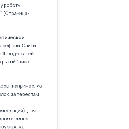
му роботу
n" (Страница-
атической
 телефоны. Сайты
а 10 под-статей
акрытый "цикл"
коры
(например,
<a
лок, за переспам
омендаций). Для
ором в смысл
изу экрана.