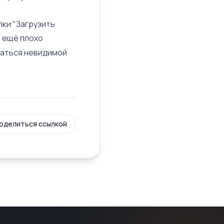
пки "Загрузить
ё ещё плохо
таться невидимой
оделиться ссылкой