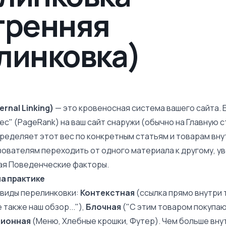
тренняя
линковка)
rnal Linking)
— это кровеносная система вашего сайта. 
ес" (PageRank) на ваш сайт снаружи (обычно на Главную с
ределяет этот вес по конкретным статьям и товарам внут
зователям переходить от одного материала к другому, у
ая
Поведенческие факторы
.
на практике
виды перелинковки:
Контекстная
(ссылка прямо внутри 
 также наш обзор..."),
Блочная
("С этим товаром покупаю
ционная
(Меню,
Хлебные крошки
, Футер). Чем больше вн