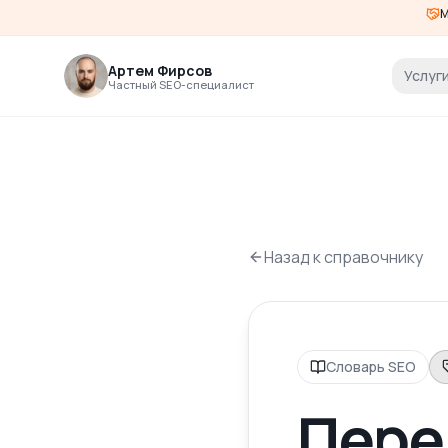
М
Артем Фирсов
Услуг
Частный SEO-специалист
Назад к справочнику
Словарь SEO
Пере