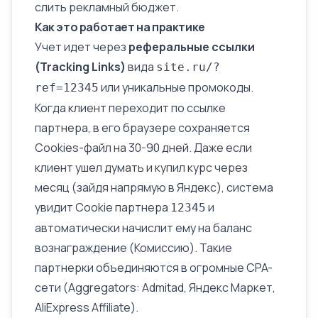
слить рекламный бюджет.
Как это работает на практике
Учет идет через
реферальные ссылки
(Tracking Links)
вида
site.ru/?
или уникальные промокоды.
ref=12345
Когда клиент переходит по ссылке
партнера, в его браузере сохраняется
Cookies-файл на 30-90 дней. Даже если
клиент ушел думать и купил курс через
месяц (зайдя напрямую в Яндекс), система
увидит Cookie партнера
и
12345
автоматически начислит ему на баланс
вознаграждение (Комиссию). Такие
партнерки объединяются в огромные CPA-
сети (Aggregators: Admitad, Яндекс Маркет,
AliExpress Affiliate).