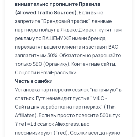
внимательно пропишите Правила
(Allowed Traffic Sources)
. Если вы не
запретите "
Брендовый трафик
", ленивые
партнеры пойдут в Яндекс.Директ, купят там
рекламу по ВАШЕМУ ЖЕ имени бренда,
перехватят вашего клиента и заставят ВАС
заплатить им 30%. Обязательно разрешайте
только SEO (Органику), Контентные сайты,
Соцсети и Email-рассылки.
Частые ошибки
Установка партнерских ссылок "напрямую" в
статьях. Гугл ненавидит пустые "МФС -
Сайты для заработка на партнерках" (Thin
Affiliates). Если вы просто повесите 500 штук
ссылок Aliexpress, вас
?ref=id
пессимизируют (
Fred
). Ссылки всегда нужно