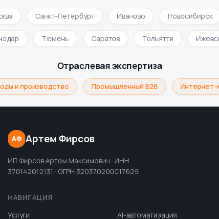
ква
Санкт-Петербург
Иваново
Новосибирск
нодар
Тюмень
Саратов
Тольятти
Ижевс
Отраслевая экспертиза
оды и производство
Промышленный B2B
Интернет-
Артем Фирсов
АФ
ИП Фирсов Артем Максимович · ИНН
370142012131 · ОГРН 320370200017629
НАВИГАЦИЯ
Услуги
AI-автоматизация