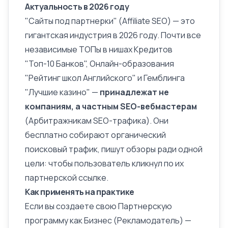
Актуальность в 2026 году
"Сайты под партнерки" (Affiliate SEO) — это
гигантская индустрия в 2026 году. Почти все
независимые ТОПы в нишах Кредитов
"Топ-10 Банков", Онлайн-образования
"Рейтинг школ Английского" и Гемблинга
"Лучшие казино" —
принадлежат не
компаниям, а частным SEO-вебмастерам
(Арбитражникам SEO-трафика). Они
бесплатно собирают органический
поисковый трафик, пишут обзоры ради одной
цели: чтобы пользователь кликнул по их
партнерской ссылке.
Как применять на практике
Если вы создаете свою Партнерскую
программу как Бизнес (Рекламодатель) —