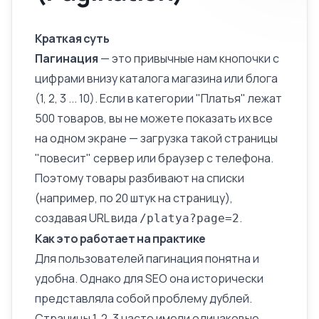
Краткая суть
Пагинация
— это привычные нам кнопочки с
цифрами внизу каталога магазина или блога
(1, 2, 3 ... 10). Если в категории "Платья" лежат
500 товаров, вы не можете показать их все
на одном экране — загрузка такой страницы
"повесит" сервер или браузер с телефона.
Поэтому товары разбивают на списки
(например, по 20 штук на страницу),
создавая URL вида
.
/platya?page=2
Как это работает на практике
Для пользователей пагинация понятна и
удобна. Однако для SEO она исторически
представляла собой проблему дублей.
Страницы 1, 2, 3 часто имели одинаковые