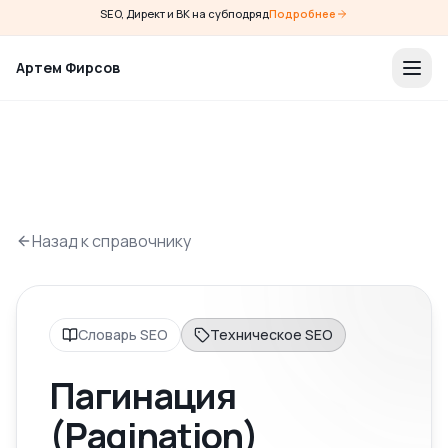
SEO, Директ и ВК на субподряд
Подробнее
Артем Фирсов
Назад к справочнику
Словарь SEO
Техническое SEO
Пагинация
(Pagination)