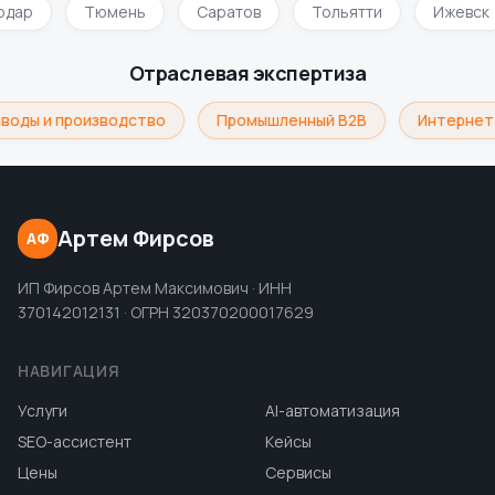
одар
Тюмень
Саратов
Тольятти
Ижевск
Отраслевая экспертиза
воды и производство
Промышленный B2B
Интернет
Артем Фирсов
АФ
ИП Фирсов Артем Максимович · ИНН
370142012131 · ОГРН 320370200017629
НАВИГАЦИЯ
Услуги
AI-автоматизация
SEO-ассистент
Кейсы
Цены
Сервисы