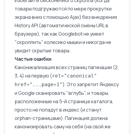
Избегайте бесконечного скролла (когда
товары подгружаются по мере прокрутки
экрана вниз с помощью Ajax) без внедрения
History API (автоматической смены URL в
браузере), так как
Googlebot
не умеет
"скроллить" колесико мышки и никогда не
увидит скрытые товары.
Частые ошибки
Каноникализация всех страниц пагинации (2,
3, 4) на первую (
rel="canonical"
). Это запретит Яндексу
href="...page=1"
и Google сканировать "вглубь", и товары,
расположенные на 5-й странице каталога,
просто не попадут в индекс (и станут
orphan-страницами
). Пагинация должна
канонизировать саму на себя (на свой же