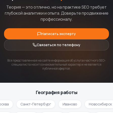
Теория — это отлично, но на практике SEO требует
глубокой аналитики и опыта. Доверьте продвижение
профессионалу.
Написать эксперту
Связаться по телефону
Вся представленная на сайте информация об услугах частного SEO-
специалиста носит ознакомительный характер и не является
публичной офертой.
География работы
сква
Санкт-Петербург
Иваново
Новосибирск