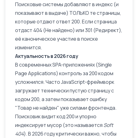
Поисковые системы добавляют в индекс (и
показывают в выдаче) ТОЛЬКО те страницы,
которые отдают ответ 200. Если страница
отдаст
404 (Не найдено)
или
301 (Редирект)
,
её каноническое участие в поиске
изменится.
Актуальность в 2026 году
В современных SPA-приложениях (Single
Page Applications) контроль за 200 кодом
усложнился. Часто JavaScript-фреймворк
загружает технически пустую страницу с
кодом 200, а затем показывает ошибку
"Товар не найден" уже силами фронтенда.
Поисковик видит код 200 и упорно
индексирует мусор (это называется
Soft
404
). В 2026 году критически важно, чтобы