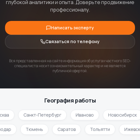
глубокой аналитики и опыта. Доверьте продвижение
профессионалу.
Написать эксперту
Связаться по телефону
Вся представленная на сайте информация об услугах частного SEO-
специалиста носит ознакомительный характер и не является
публичной офертой.
География работы
сква
Санкт-Петербург
Иваново
Новосибирск
нодар
Тюмень
Саратов
Тольятти
Ижевс