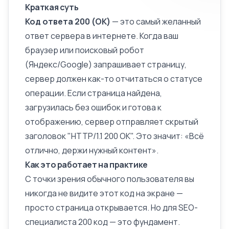
Краткая суть
Код ответа 200 (OK)
— это самый желанный
ответ сервера в интернете. Когда ваш
браузер или поисковый робот
(Яндекс/Google) запрашивает страницу,
сервер должен как-то отчитаться о статусе
операции. Если страница найдена,
загрузилась без ошибок и готова к
отображению, сервер отправляет скрытый
заголовок "HTTP/1.1 200 OK". Это значит: «Всё
отлично, держи нужный
контент
».
Как это работает на практике
С точки зрения обычного пользователя вы
никогда не видите этот код на экране —
просто страница открывается. Но для SEO-
специалиста 200 код — это фундамент.