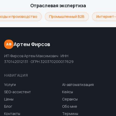
Отраслевая экспертиза
оды и производство
Промышленный B2B
Интернет-
Артем Фирсов
АФ
ИП Фирсов Артем Максимович · ИНН
370142012131 · ОГРН 320370200017629
НАВИГАЦИЯ
Услуги
AI-автоматизация
SEO-ассистент
Кейсы
Цены
Сервисы
Блог
Обо мне
Контакты
Термины