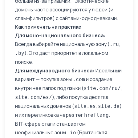
больше из-за привычки. "Экзотические"
домены часто ассоциируются у людей (и
спам-фильтров) с сайтами-однодневками.
Как применять на практике
Для моно-национального бизнеса:
Всегда выбирайте национальную зону (
,
.ru
). Это даст приоритет в локальном
.by
поиске.
Для международного бизнеса:
Идеальный
вариант — покупка зоны
и создание
.com
внутри нее папок под языки (
,
site.com/ru/
), либо покупка десятка
site.com/es/
национальных доменов (
,
)
site.es
site.de
и их
перелинковка
через тег
.
hreflang
В IT-сфере стали стандартом
неофициальные зоны
(Британская
.io