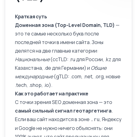
Краткая суть
Доменная зона (Top-Level Domain, TLD)
—
это те самые несколько букв после
последней точки в имени сайта. Зоны
делятся на две главные категории:
Национальные
(ccTLD: .ru для России, .kz для
Казахстана, .de для Германии) и
Общие
международные
(gTLD: .com, .net, .org, новые
.tech, .shop, .io).
Как это работает на практике
С точки зрения SEO доменная зона — это
самый сильный сигнал геотаргетинга
.
Если ваш сайт находится в зоне
, Яндексу
.ru
и Google не нужно ничего объяснять: они
100% знают, что сайт предназначен для