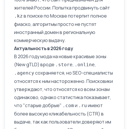
жителей России. Попытка продвинуть сайт
в поиске по Москве потерпит полное
.kz
фиаско, алгоритмы просто не пустят
иностранный домен в региональную
коммерческую выдачу.
Актуальность в 2026 году
В 2026 году мода на новые красивые зоны
(New gTLD) вроде
,
,
.store
.online
сохраняется, но SEO-специалисты
.agency
относятся к ним настороженно. Поисковики
утверждают, что относятся ко всем зонам
одинаково, однако статистика показывает,
что "старые добрые"
и
имеют
.com
.ru
более высокую кликабельность (
CTR
) в
выдаче, так как пользователи доверяют им