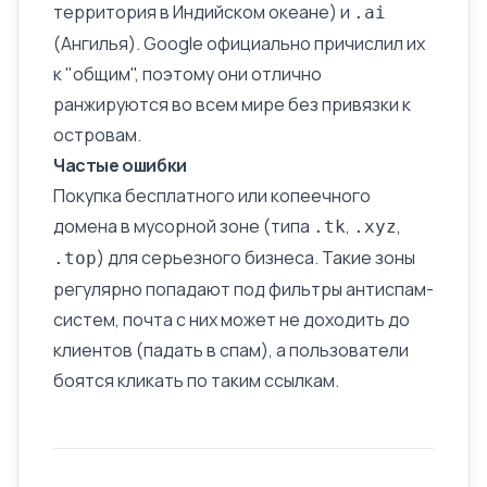
территория в Индийском океане) и
.ai
(Ангилья). Google официально причислил их
к "общим", поэтому они отлично
ранжируются во всем мире без привязки к
островам.
Частые ошибки
Покупка бесплатного или копеечного
домена в мусорной зоне (типа
,
,
.tk
.xyz
) для серьезного бизнеса. Такие зоны
.top
регулярно попадают под
фильтры
антиспам-
систем, почта с них может не доходить до
клиентов (падать в спам), а пользователи
боятся кликать по таким ссылкам.