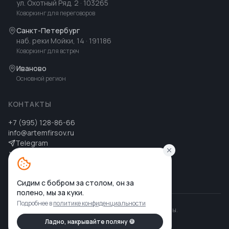
ул. Охотный Ряд, 2
· 103265
Коворкинг для переговоров
Санкт-Петербург
наб. реки Мойки, 14
· 191186
Коворкинг для встреч
Иваново
Основной регион
КОНТАКТЫ
+7 (995) 128-86-66
info@artemfirsov.ru
Telegram
ВК
MAX
MAX
Сидим с бобром за столом, он за
полено, мы за куки.
Подробнее в
политике конфиденциальности
©
2026
Артем Фирсов
.
Все права защищены.
Политика конфиденциальности
Ладно, накрывайте поляну 🍪