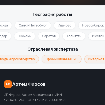
География работы
сква
Санкт-Петербург
Иваново
Новосибирск
нодар
Тюмень
Саратов
Тольятти
Ижевск
Отраслевая экспертиза
воды и производство
Промышленный B2B
Интернет-
Артем Фирсов
АФ
ИП Фирсов Артем Максимович · ИНН
370142012131 · ОГРН 320370200017629