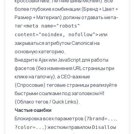
кроссовки Nike; Летние шины Michelin). Все
более глубокие комбинации (Бренд + Цвет +
Размер + Материал) должны отдавать мета-
тег
<meta name="robots"
или
content="noindex, nofollow">
закрываться атрибутом Canonical на
основную категорию.
Внедрите Ajax или JavaScript для работы
фасетов (без изменения URL страницы при
клике на галочку), а СЕО-важные
(Спросовые) теговые страницы реализуйте
быстрыми ссылками под заголовком H1
(Облако тегов / Quick Links).
Частые ошибки
Блокировка всех параметров (
,
?brand=...
) жестким правилом
?color=...
Disallow