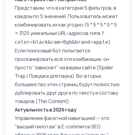
Представим, что в категории 5 фильтров, в
каждом по 5 значений. Пользователь может
комбинировать их как угодно (5 * 5 * 5 * 5 * 5
= 3125 уникальных URL-адресов типа
?
).
color=black&ram=8gb&brand=apple
Если поисковый бот попытается
просканировать все эти комбинации, он
просто "зависнет" на вашем сайте (Spider
Trap / Ловушка для паука). Во-вторых,
большинство этих страниц будут полностью
дублировать друг друга по тексту и составу
товаров (Thin Content).
Актуальность в 2026 году
Управление фасетной навигацией — это
"высший пилотаж" в
E-commerce
SEO