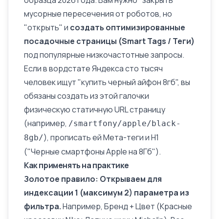
образца 2026 года. Вам нужно "закрыть"
мусорные пересечения от роботов, но
"открыть" и
создать оптимизированные
посадочные страницы (Smart Tags / Теги)
под популярные низкочастотные запросы.
Если в вордстате Яндекса сто тысяч
человек ищут "купить черный айфон 8гб", вы
обязаны создать из этой галочки
физическую статичную URL страницу
(например,
/smartfony/apple/black-
), прописать ей
Мета-теги
и H1
8gb/
("Черные смартфоны Apple на 8Гб").
Как применять на практике
Золотое правило: Открываем для
индексации 1 (максимум 2) параметра из
фильтра.
Например, Бренд + Цвет (Красные