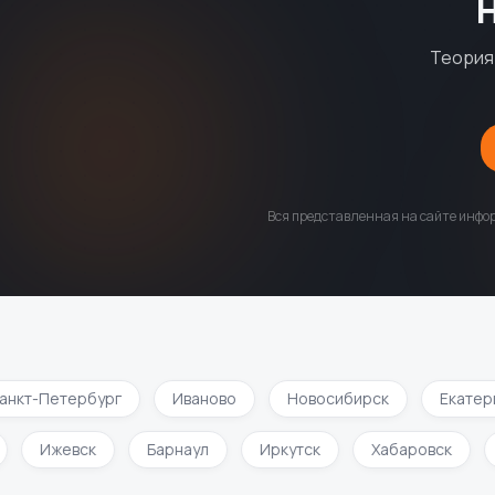
Теория 
Вся представленная на сайте инфор
кт-Петербург
Иваново
Новосибирск
Екатерин
и
Ижевск
Барнаул
Иркутск
Хабаровск