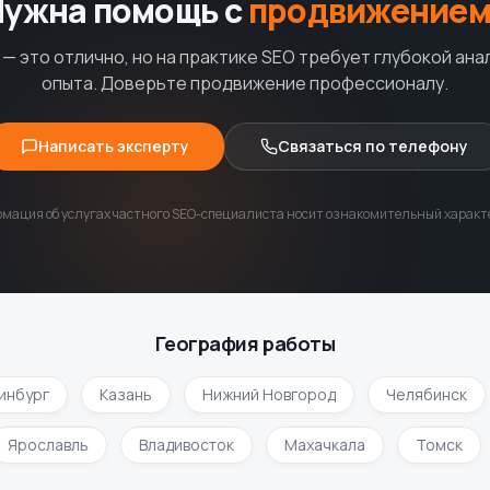
Нужна помощь с
продвижением
— это отлично, но на практике SEO требует глубокой ана
опыта. Доверьте продвижение профессионалу.
Написать эксперту
Связаться по телефону
мация об услугах частного SEO-специалиста носит ознакомительный характе
География работы
бург
Казань
Нижний Новгород
Челябинск
Ярославль
Владивосток
Махачкала
Томск