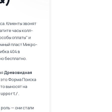
са. Клиенты звонят
ратите часы колл-
особы оплаты" и
ромный пласт
Микро-
шибка 404 в
но бесплатно.
ая
Древовидная
— это Форма Поиска
сто выносят на
.
support/
 роль — они стали