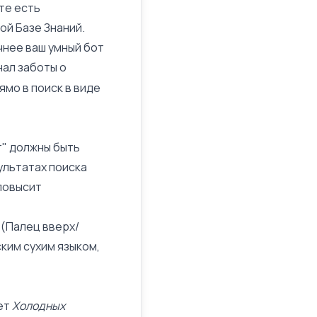
йте есть
ой Базе Знаний.
чнее ваш умный бот
нал заботы о
ямо в поиск в виде
" должны быть
зультатах поиска
повысит
 (Палец вверх/
ским сухим языком,
ет
Холодных