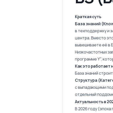
Краткая суть
База знаний (Knowl
в техподдержку и з
центра. Вместо эт
вывешиваете её в Б
Низкочастотных зап
программе Y", кот
Как это работает 
База знаний строит
Структура (Катег
с выпадающими подс
отдельный поддом
Актуальность в 20
В 2026 году (эпоха