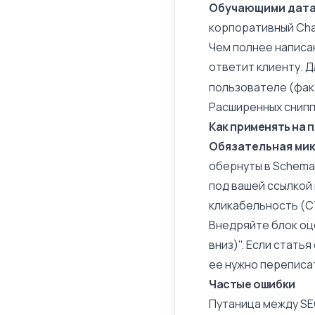
Обучающими датас
корпоративный Cha
Чем полнее написан
ответит клиенту. 
пользователе (фа
Расширенных снипп
Как применять на 
Обязательная
ми
обернуты в
Schema
под вашей ссылкой
кликабельность (
C
Внедряйте блок оце
вниз)". Если стать
ее нужно переписа
Частые ошибки
Путаница между SE