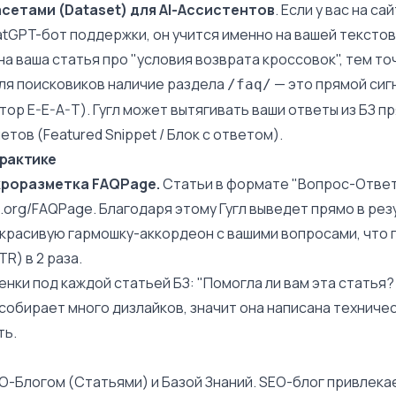
етами (Dataset) для AI-Ассистентов
. Если у вас на са
tGPT-бот поддержки, он учится именно на вашей текстов
а ваша статья про "условия возврата кроссовок", тем то
Для поисковиков наличие раздела
— это прямой сиг
/faq/
ктор
E-E-A-T
). Гугл может вытягивать ваши ответы из БЗ пр
етов (
Featured Snippet
/ Блок с ответом).
практике
кроразметка
FAQPage.
Статьи в формате "Вопрос-Ответ
.org/FAQPage
. Благодаря этому Гугл выведет прямо в ре
 красивую гармошку-аккордеон с вашими вопросами, что 
TR
) в 2 раза.
нки под каждой статьей БЗ: "Помогла ли вам эта статья?
я собирает много дизлайков, значит она написана техниче
ть.
O-Блогом (Статьями) и Базой Знаний. SEO-блог привлека