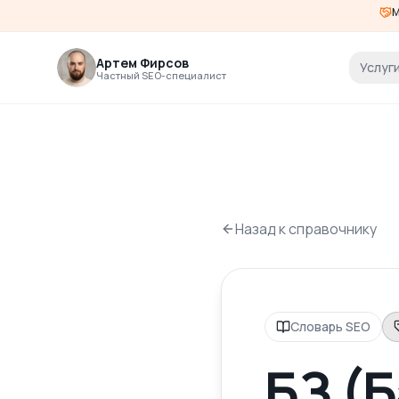
М
Артем Фирсов
Услуг
Частный SEO-специалист
Назад к справочнику
Словарь SEO
БЗ (Б