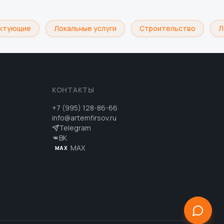
тующие
Локальные услуги
Строительство
Лог
КОНТАКТЫ
+7 (995) 128-86-66
info@artemfirsov.ru
Telegram
ВК
MAX
MAX