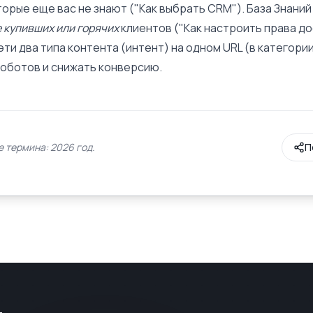
орые еще вас не знают ("Как выбрать CRM"). База Знаний
 купивших или горячих
клиентов ("Как настроить права до
ти два типа контента (интент) на одном URL (в категории
роботов и снижать конверсию.
 термина: 2026 год.
П