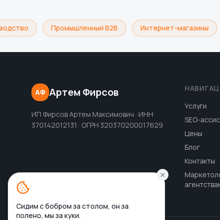
одство
Промышленный B2B
Интернет-магазины
НАВИГАЦ
Артем Фирсов
АФ
Услуги
ИП Фирсов Артем Максимович · ИНН
SEO-ассис
370142012131 · ОГРН 320370200017629
Цены
Блог
Контакты
Маркетол
агентства
Сидим с бобром за столом, он за
полено, мы за куки.