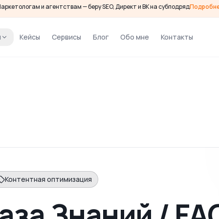
аркетологам и агентствам — беру SEO, Директ и ВК на субподряд
Подробн
и
Кейсы
Сервисы
Блог
Обо мне
Контакты
Контентная оптимизация
аза Знаний / FA