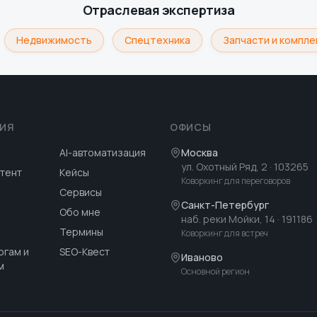
Отраслевая экспертиза
Недвижимость
Спецтехника
Запчасти и комплек
ИЯ
ОФИСЫ
AI-автоматизация
Москва
ул. Охотный Ряд, 2
· 103265
тент
Кейсы
Коворкинг для переговоров
Сервисы
Санкт-Петербург
Обо мне
наб. реки Мойки, 14
· 191186
Термины
Коворкинг для встреч
огам и
SEO-Квест
Иваново
м
Основной регион