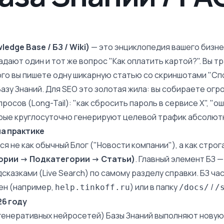
edge Base / БЗ / Wiki)
— это энциклопедия вашего бизне
адают один и тот же вопрос "Как оплатить картой?". Вы т
ого вы пишете одну шикарную статью со скриншотами "Сп
азу Знаний. Для SEO это золотая жила: вы собираете ог
росов (Long-Tail)
: "как сбросить пароль в сервисе X", "о
орые круглосуточно генерируют целевой трафик абсолют
на практике
ся не как обычный Блог ("Новости компании"), а как строг
ории -> Подкатегории -> Статьи)
. Главный элемент БЗ 
казками (Live Search) по самому разделу справки. БЗ ча
ен (например,
) или в папку
/
help.tinkoff.ru
/docs/
/
26 году
 генеративных нейросетей) Базы Знаний выполняют новую