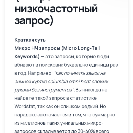
низкочастотный
запрос)
Краткая суть
Микро НЧ запросы (Micro Long-Tail
Keywords)
— это запросы, которые люди
вбивают в поисковик буквально единицы раз
в год. Например:
"как починить замок на
зимней куртке columbia omni heat своими
руками без инструментов"
. Вы никогда не
найдете такой запрос в статистике
Wordstat
, так как он слишком редкий. Но
парадокс заключается в том, что суммарно
из миллионов таких уникальных микро-
запросов складывается до 30-40% всего