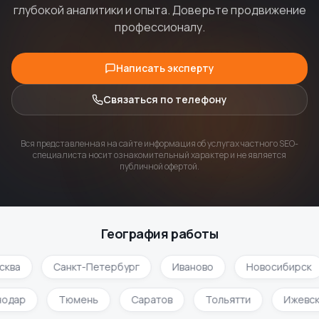
глубокой аналитики и опыта. Доверьте продвижение
профессионалу.
Написать эксперту
Связаться по телефону
Вся представленная на сайте информация об услугах частного SEO-
специалиста носит ознакомительный характер и не является
публичной офертой.
География работы
сква
Санкт-Петербург
Иваново
Новосибирск
нодар
Тюмень
Саратов
Тольятти
Ижевс