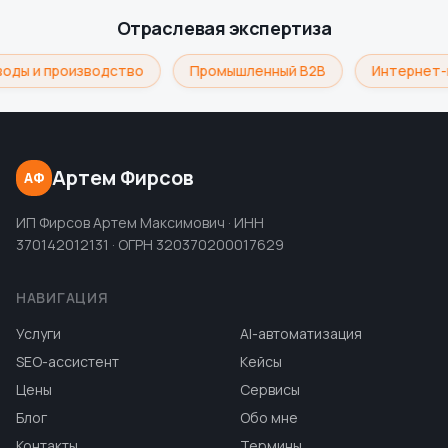
Отраслевая экспертиза
оды и производство
Промышленный B2B
Интернет-
Артем Фирсов
АФ
ИП Фирсов Артем Максимович · ИНН
370142012131 · ОГРН 320370200017629
НАВИГАЦИЯ
Услуги
AI-автоматизация
SEO-ассистент
Кейсы
Цены
Сервисы
Блог
Обо мне
Контакты
Термины