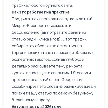
трафика любого крупного сайта.
Как это работает на практике
Продвигаться специально под конкретный
Микро-НЧ запрос невозможно и
бессмысленно (вы потратите деньги на
статью ради 1 клика в год). Этот трафик
собирается абсолютно естественно
(органически) за счет написания объемных,
экспертных текстов. Если вы глубоко и
детально раскрываете тему ремонта
курток, используете синонимы,
LSI слова
и
профессиональный сленг, Google сам
скомбинирует эти слова из разных абзацев и
покажет вашу статью по самому безумному
8-словному запросу.
Актуальность в 2026 году