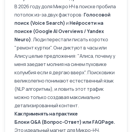
В 2026 году доля Микро НЧ в поиске пробила
потолок из-за двух факторов:
Голосовой
поиск (Voice Search)
и
Нейросети на
поиске (Google AI Overviews / Yandex
Neuro)
. Люди перестали писать коротко
"ремонт куртки". Они диктуют в часы или
Алису целые предложения: "Алиса, почему у
меня заедает молния на синем пуховике
колумбия если я дергаю вверх". Поисковики
великолепно понимают естественный язык
(NLP алгоритмы), и ловить этот трафик
можно только создавая максимально
детализированный
контент
.
Как применять на практике
Блоки Q&A (Вопрос-Ответ) или
FAQPage
.
Это идеальный магнит для Микро-НЧ.