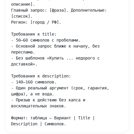
описание].

Главный запрос: [фраза]. Дополнительные: 
[список].

Регион: [город / РФ].

Требования к title:

- 50–60 символов с пробелами.

- Основной запрос ближе к началу, без 
переспама.

- Без шаблонов «Купить ... недорого с 
доставкой».

Требования к description:

- 140–160 символов.

- Один реальный аргумент (срок, гарантия, 
цифра), а не вода.

- Призыв к действию без капса и 
восклицательных знаков.

Формат: таблица — Вариант | Title | 