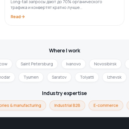
2026
Long-tail запросы дают до 70% органического
трафика и конвертят кратно лучше
высокочастотников. Разбираю, как их собирать,
Read
кластеризовать и встраивать в стратегию контент-
маркетинга.
Where I work
ow
Saint Petersburg
Ivanovo
Novosibirsk
snodar
Tyumen
Saratov
Tolyatti
Izhevsk
Industry expertise
ries & manufacturing
Industrial B2B
E-commerce