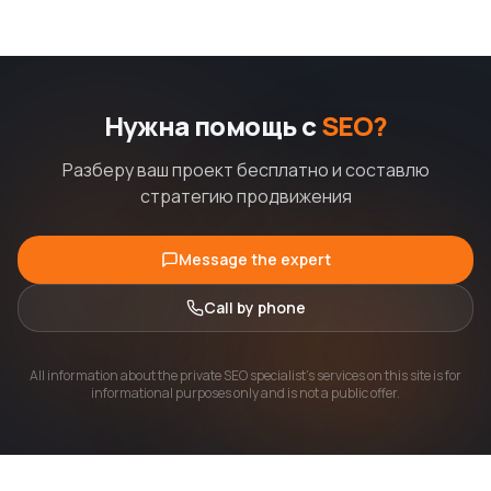
Нужна помощь с
SEO?
Разберу ваш проект бесплатно и составлю
стратегию продвижения
Message the expert
Call by phone
All information about the private SEO specialist's services on this site is for
informational purposes only and is not a public offer.