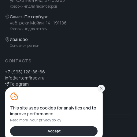
ул. Охотный Ряд, 2
· 103265
Коворкинг для переговоров
Санкт-Петербург
наб. реки Мойки, 14
· 191186
Коворкинг для встреч
Иваново
Основной регион
CONTACTS
+7 (995) 128-86-66
info@artemfirsov.ru
Telegram
ВК
MAX
MAX
This site uses cookies for analytics and to
improve performance.
Read more in our
privacy policy
©
2026
Артем Фирсов
.
All rights reserved.
Privacy policy
Accept