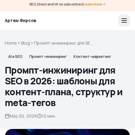
SEO, Direct and VK on subcontract
Learn more
Артем Фирсов
Home
Blog
Промпт-инжиниринг для SEO
в 2026: шаблоны для
контент-плана, структур и
AI и SEO
Промпт-инжиниринг
Контент-маркетинг
meta-тегов
Промпт-инжиниринг для
SEO в 2026: шаблоны для
контент-плана, структур и
meta-тегов
May 20, 2026
12 мин