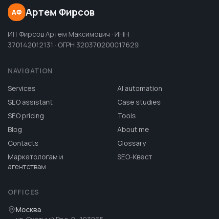
Артем Фирсов
АФ
ИП Фирсов Артем Максимович · ИНН
370142012131 · ОГРН 320370200017629
NAVIGATION
Services
AI automation
SEO assistant
Case studies
SEO pricing
Tools
Blog
About me
Contacts
Glossary
Маркетологам и
SEO-Квест
агентствам
OFFICES
Москва