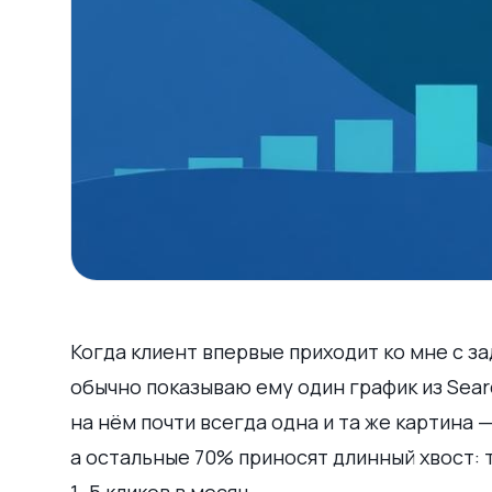
Когда клиент впервые приходит ко мне с за
обычно показываю ему один график из Sear
на нём почти всегда одна и та же картина
а остальные 70% приносят длинный хвост: т
1–5 кликов в месяц.