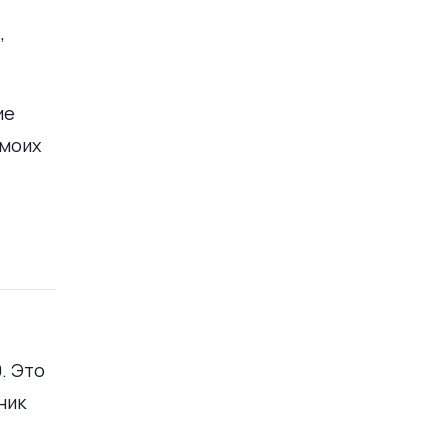
,
ие
 моих
. Это
ник