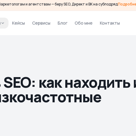
аркетологам и агентствам — беру SEO, Директ и ВК на субподряд
Подробн
и
Кейсы
Сервисы
Блог
Обо мне
Контакты
 SEO: как находить 
изкочастотные