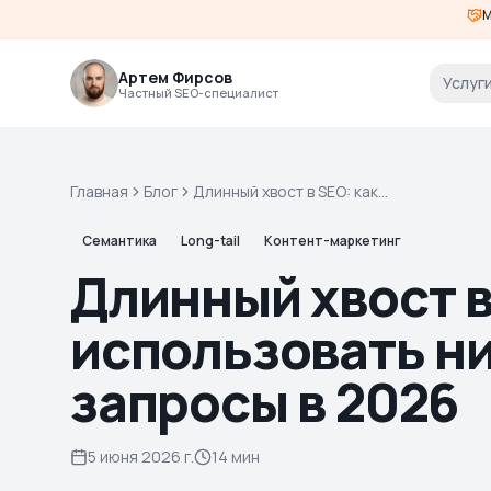
М
Артем Фирсов
Услуг
Частный SEO-специалист
Главная
Блог
Длинный хвост в SEO: как
находить и использовать
низкочастотные запросы в
Семантика
Long-tail
Контент-маркетинг
2026
Длинный хвост в
использовать н
запросы в 2026
5 июня 2026 г.
14 мин