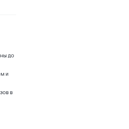
аны до
ем и
зов в