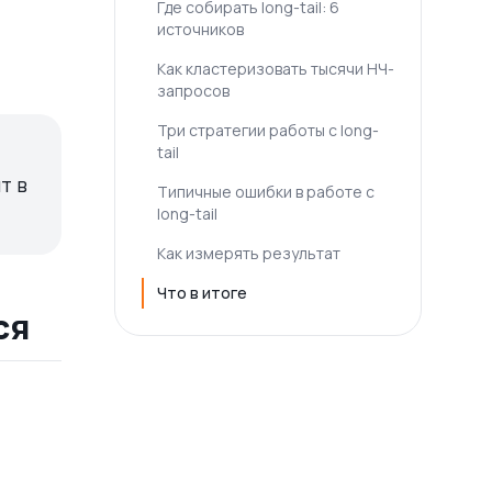
Где собирать long-tail: 6
источников
.
Как кластеризовать тысячи НЧ-
запросов
Три стратегии работы с long-
tail
т в
Типичные ошибки в работе с
long-tail
Как измерять результат
Что в итоге
ся