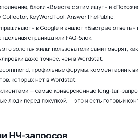
ополнение, блоки «Вместе с этим ищут» и «Похожи
Collector, KeyWordTool, AnswerThePublic.
прашивают» в Google и аналог «Быстрые ответы» 
отдельная страница или FAQ-блок.
это золотая жила: пользователи сами говорят, ка
лировки даже точнее, чем в Wordstat.
irecommend, профильные форумы, комментарии к в
ов, которых нет в Wordstat.
клиентами — самые конверсионные long-tail-запро
ые люди перед покупкой, — это и есть готовый кон
чи НЧ-запросов