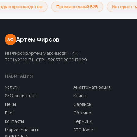
ды и производство
Промышленный B2B
Интернет-м
Артем Фирсов
АФ
ИП Фирсов Артем Максимович · ИНН
370142012131 · ОГРН 320370200017629
НАВИГАЦИЯ
Услуги
AI-автоматизация
SEO-ассистент
Кейсы
Цены
Сервисы
Блог
Обо мне
Контакты
Термины
Маркетологам и
SEO-Квест
агентствам