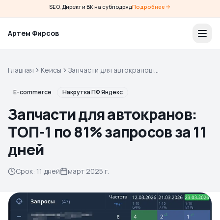
SEO, Директ и ВК на субподряд
Подробнее
Артем Фирсов
Главная
Кейсы
Запчасти для автокранов:
ТОП-1 по 81% запросов за 11
дней
E-commerce
Накрутка ПФ Яндекс
Запчасти для автокранов:
ТОП-1 по 81% запросов за 11
дней
Срок
:
11 дней
март 2025 г.