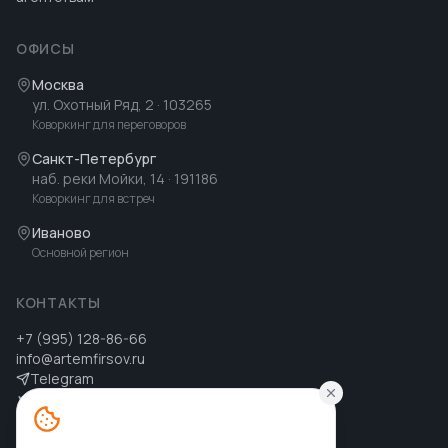
ОФИСЫ
Москва
ул. Охотный Ряд, 2
· 103265
Коворкинг для переговоров
Санкт-Петербург
наб. реки Мойки, 14
· 191186
Коворкинг для встреч
Иваново
Основной регион
КОНТАКТЫ
+7 (995) 128-86-66
info@artemfirsov.ru
Telegram
ВК
MAX
MAX