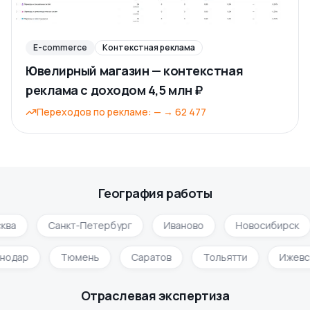
E-commerce
Контекстная реклама
Ювелирный магазин — контекстная
реклама с доходом 4,5 млн ₽
Переходов по рекламе
:
—
→
62 477
География работы
ква
Санкт-Петербург
Иваново
Новосибирск
снодар
Тюмень
Саратов
Тольятти
Ижев
Отраслевая экспертиза