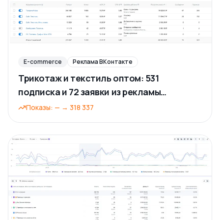
E-commerce
Реклама ВКонтакте
Трикотаж и текстиль оптом: 531
подписка и 72 заявки из рекламы
ВКонтакте
Показы
:
—
→
318 337