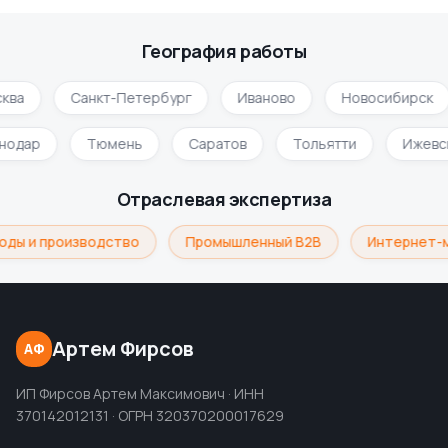
География работы
ква
Санкт-Петербург
Иваново
Новосибирск
снодар
Тюмень
Саратов
Тольятти
Ижев
Отраслевая экспертиза
ды и производство
Промышленный B2B
Интернет-м
Артем Фирсов
АФ
ИП Фирсов Артем Максимович · ИНН
370142012131 · ОГРН 320370200017629