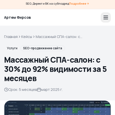
SEO, Директ и ВК на субподряд
Подробнее
Артем Фирсов
Главная
Кейсы
Массажный СПА-салон: с
30% до 92% видимости за 5
месяцев
Услуги
SEO-продвижение сайта
Массажный СПА-салон: с
30% до 92% видимости за 5
месяцев
Срок
:
5 месяцев
март 2025 г.