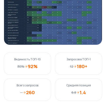
Видимость ТОП-10
Запросов в ТОП-1
92%
180+
30%
12
Всего запросов
Средняя позиция
260
1.4
—
6.8