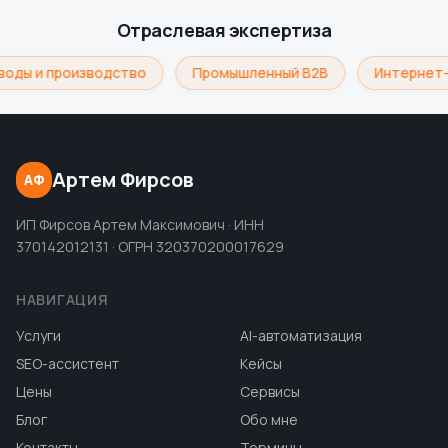
Отраслевая экспертиза
воды и производство
Промышленный B2B
Интернет-
Артем Фирсов
АФ
ИП Фирсов Артем Максимович · ИНН
370142012131 · ОГРН 320370200017629
НАВИГАЦИЯ
Услуги
AI-автоматизация
SEO-ассистент
Кейсы
Цены
Сервисы
Блог
Обо мне
Контакты
Термины